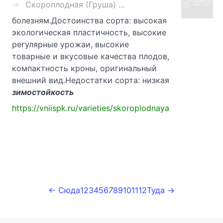
Скороплодная (Груша) ...
болезням.Достоинства сорта: высокая
экологическая пластичность, высокие
регулярные урожаи, высокие
товарные и вкусовые качества плодов,
компактность кроны, оригинальный
внешний вид.Недостатки сорта: низкая
зимостойкость
https://vniispk.ru/varieties/skoroplodnaya
← Сюда
1
2
3
4
5
6
7
8
9
10
11
12
Туда →