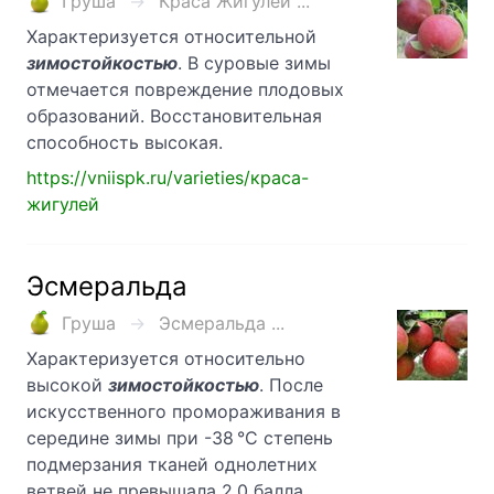
Груша
Краса Жигулей ...
Характеризуется относительной
зимостойкостью
. В суровые зимы
отмечается повреждение плодовых
образований. Восстановительная
способность высокая.
https://vniispk.ru/varieties/краса-
жигулей
Эсмеральда
Груша
Эсмеральда ...
Характеризуется относительно
высокой
зимостойкостью
. После
искусственного промораживания в
середине зимы при -38 °С степень
подмерзания тканей однолетних
ветвей не превышала 2,0 балла.