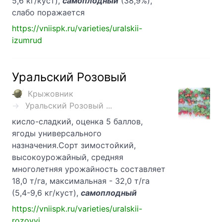
5,6 кг/куст),
самоплодный
(38,9%),
слабо поражается
https://vniispk.ru/varieties/uralskii-
izumrud
Уральский Розовый
Крыжовник
Уральский Розовый ...
кисло-сладкий, оценка 5 баллов,
ягоды универсального
назначения.Сорт зимостойкий,
высокоурожайный, средняя
многолетняя урожайность составляет
18,0 т/га, максимальная - 32,0 т/га
(5,4-9,6 кг/куст),
самоплодный
https://vniispk.ru/varieties/uralskii-
rozovyi