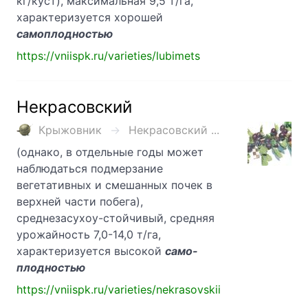
кг/куст), максимальная 9,5 т/га,
характеризуется хорошей
самоплодностью
https://vniispk.ru/varieties/lubimets
Некрасовский
Крыжовник
Некрасовский ...
(однако, в отдельные годы может
наблюдаться подмерзание
вегетативных и смешанных почек в
верхней части побега),
среднезасухоу-стойчивый, средняя
урожайность 7,0-14,0 т/га,
характеризуется высокой
само-
плодностью
https://vniispk.ru/varieties/nekrasovskii