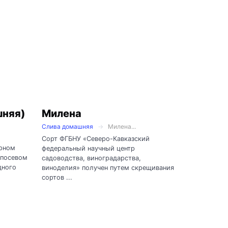
шняя)
Милена
Слива домашняя
Милена...
Сорт ФГБНУ «Северо-Кавказский
орном
федеральный научный центр
 посевом
садоводства, виноградарства,
дного
виноделия» получен путем скрещивания
сортов ...