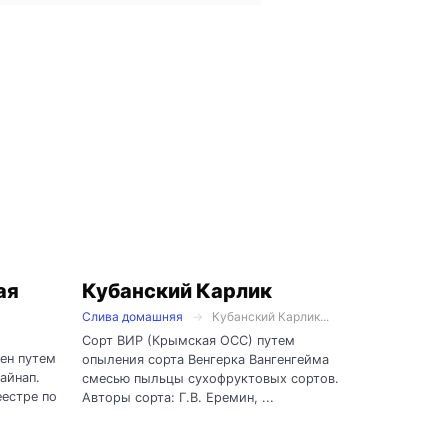
ая
Кубанский Карлик
Слива домашняя
Кубанский Карлик...
Сорт ВИР (Крымская ОСС) путем
ен путем
опыления сорта Венгерка Вангенгейма
айнап.
смесью пыльцы сухофруктовых сортов.
еестре по
Авторы сорта: Г.В. Еремин, ...