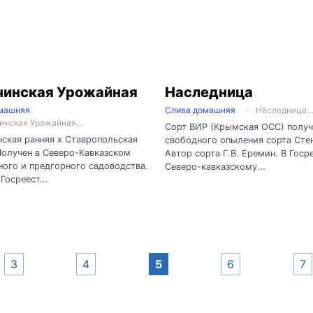
чинская Урожайная
Наследница
машняя
Слива домашняя
Наследница...
инская Урожайная...
Сорт ВИР (Крымская ОСС) получ
ская ранняя х Ставропольская
свободного опыления сорта Сте
Получен в Северо-Кавказском
Автор сорта Г.В. Еремин. В Госр
ого и предгорного садоводства.
Северо-кавказскому...
Госреест...
3
4
5
6
7