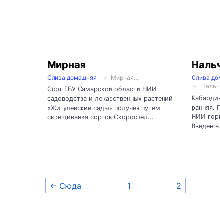
Мирная
Наль
Слива домашняя
Мирная...
Слива до
Нальч
Сорт ГБУ Самарской области НИИ
Кабардин
садоводства и лекарственных растений
ранняя. 
«Жигулевские сады» получен путем
НИИ горн
скрещивания сортов Скороспел...
Введен в 
← Сюда
1
2