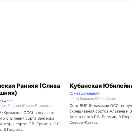
ская Ранняя (Слива
Кубанская Юбилейн
шняя)
Слива домашняя
Кубанская Юбилейная...
машняя
Сорт ВИР (Крымская ОСС) получ
ская Ранняя (Слива Домашн...
скрещивания сортов Альвена и З
 (Крымская ОСС) получен от
Автор сорта Г.В. Еремин. В Госр
го опыления сорта Венгерка
Северо-Кавказ...
 Авторы сорта: Г.В. Еремин, Л.Л.
. В Госрее...