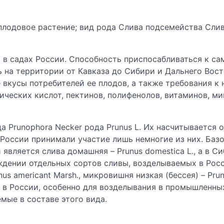
 — плодовое растение; вид рода Слива подсемейства Сл
р в садах России. Способность приспосабливаться к с
ь на территории от Кавказа до Сибири и Дальнего Вос
 вкусы потребителей ее плодов, а также требования к
ических кислот, пектинов, полифенолов, витаминов, м
а Prunophora Necker рода Prunus L. Их насчитывается 
 России принимали участие лишь немногие из них. Ба
является слива домашняя – Prunus domestica L., a в С
схождении отдельных сортов сливы, возделываемых в Рос
nus americant Marsh., микровишня низкая (бессея) – Prun
 в России, особенно для возделывания в промышленны
мые в составе этого вида.