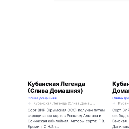
Кубанская Легенда
Кубан
(Слива Домашняя)
Дома
Слива домашняя
Слива до
Кубанская Легенда (Слива Домаш...
Кубан
Сорт ВИР (Крымская ОСС) получен путем
Сорт ВИР
скрещивания сортов Ренклод Альтана и
свободно
Сочинская юбилейная. Авторы сорта: Г.В.
Венская.
Еремин, С.Н.&n...
Данилова