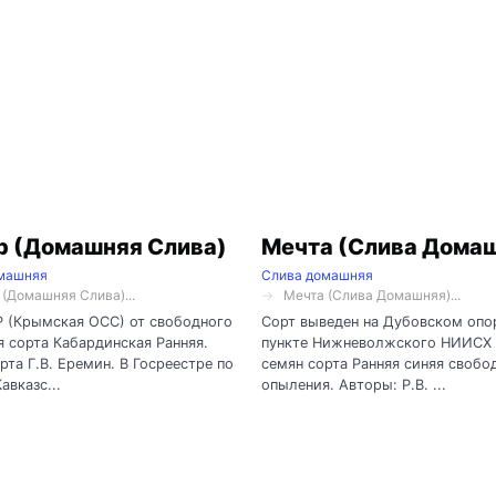
р (Домашняя Слива)
Мечта (Слива Дома
машняя
Слива домашняя
 (Домашняя Слива)...
Мечта (Слива Домашняя)...
 (Крымская ОСС) от свободного
Сорт выведен на Дубовском оп
 сорта Кабардинская Ранняя.
пункте Нижневолжского НИИСХ
рта Г.В. Еремин. В Госреестре по
семян сорта Ранняя синяя свобо
авказс...
опыления. Авторы: Р.В. ...