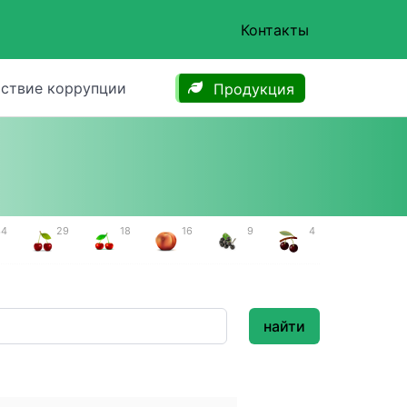
Контакты
ствие коррупции
Продукция
34
29
18
16
9
4
найти