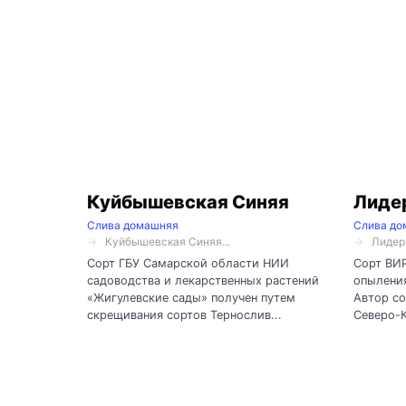
Куйбышевская Синяя
Лиде
Слива домашняя
Слива до
Куйбышевская Синяя...
Лидер
Сорт ГБУ Самарской области НИИ
Сорт ВИР
садоводства и лекарственных растений
опыления
«Жигулевские сады» получен путем
Автор со
скрещивания сортов Тернослив...
Северо-К