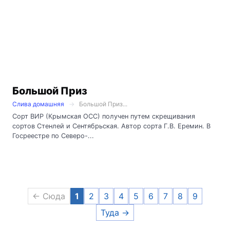
Большой Приз
Слива домашняя
Большой Приз...
Сорт ВИР (Крымская ОСС) получен путем скрещивания
сортов Стенлей и Сентябрьская. Автор сорта Г.В. Еремин. В
Госреестре по Северо-...
← Сюда
1
2
3
4
5
6
7
8
9
Туда →