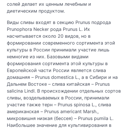
солей делает их ценным лечебным и
диетическим продуктом.
Виды сливы входят в секцию Prunus подрода
Prunophora Necker рода Prunus L. Их
насчитывается около 20 видов, но в
формировании современного сортимента этой
культуры в России принимали участие лишь
немногие из них. Базовыми видами
формирования сортимента этой культуры в
Европейской части России является слива
домашняя – Prunus domestica L., a в Сибири и на
Дальнем Востоке – слива китайская – Prunus
salicina Lindl. В происхождении отдельных сортов
сливы, возделываемых в России, принимали
участие также терн – Prunus spinosa L., слива
американская – Prunus americant Marsh.,
микровишня низкая (бессея) – Prunus pumila L.
Наибольшее значение для культивирования в