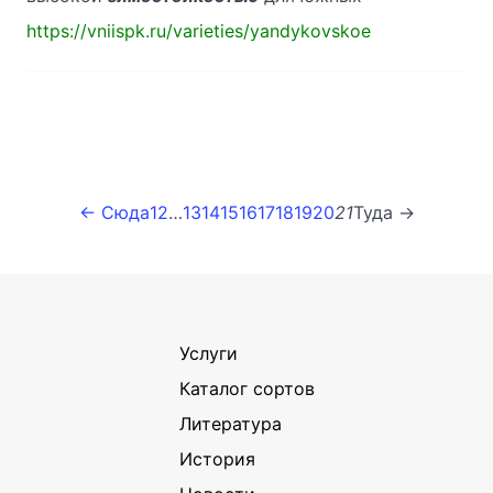
https://vniispk.ru/varieties/yandykovskoe
← Сюда
1
2
…
13
14
15
16
17
18
19
20
21
Туда →
Услуги
Каталог сортов
Литература
История