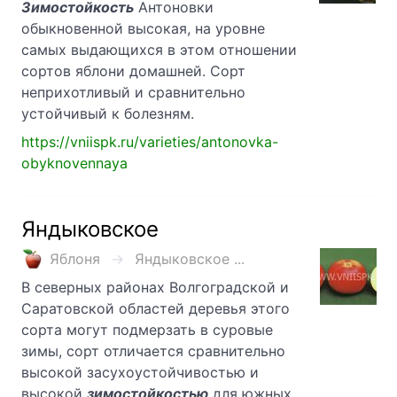
Зимостойкость
Антоновки
обыкновенной высокая, на уровне
самых выдающихся в этом отношении
сортов яблони домашней. Сорт
неприхотливый и сравнительно
устойчивый к болезням.
https://vniispk.ru/varieties/antonovka-
obyknovennaya
Яндыковское
Яблоня
Яндыковское ...
В северных районах Волгоградской и
Саратовской областей деревья этого
сорта могут подмер­зать в суровые
зимы, сорт отличается сравнительно
высокой засухоустойчивостью и
высокой
зимостойкостью
для южных