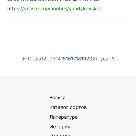
https://vniispk.ru/varieties/yandykovskoe
← Сюда
1
2
…
13
14
15
16
17
18
19
20
21
Туда →
Услуги
Каталог сортов
Литература
История