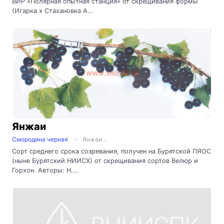
ВИР «Полярная опытная станция» от скрещивания формы
(Игарка х Стахановка А...
Янжаи
Смородина черная
Янжаи...
Сорт среднего срока созревания, получен на Бурятской ПЯОС
(ныне Бурятский НИИСХ) от скрещивания сортов Велюр и
Горхон. Авторы: Н....