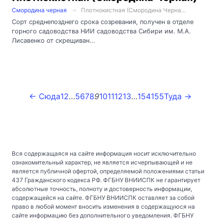
Смородина черная
Плотнокистная (Смородина Черна...
Сорт среднепозднего срока созревания, получен в отделе
горного садоводства НИИ садоводства Сибири им. М.А.
Лисавенко от скрещиван...
← Сюда
1
2
…
5
6
7
8
9
10
11
12
13
…
154
155
Туда →
Вся содержащаяся на сайте информация носит исключительно
ознакомительный характер, не является исчерпывающей и не
является публичной офертой, определяемой положениями статьи
437 Гражданского кодекса РФ. ФГБНУ ВНИИСПК не гарантирует
абсолютные точность, полноту и достоверность информации,
содержащейся на сайте. ФГБНУ ВНИИСПК оставляет за собой
право в любой момент вносить изменения в содержащуюся на
сайте информацию без дополнительного уведомления. ФГБНУ