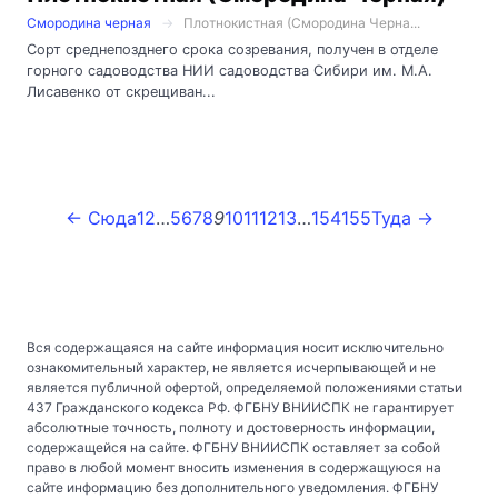
Смородина черная
Плотнокистная (Смородина Черна...
Сорт среднепозднего срока созревания, получен в отделе
горного садоводства НИИ садоводства Сибири им. М.А.
Лисавенко от скрещиван...
← Сюда
1
2
…
5
6
7
8
9
10
11
12
13
…
154
155
Туда →
Вся содержащаяся на сайте информация носит исключительно
ознакомительный характер, не является исчерпывающей и не
является публичной офертой, определяемой положениями статьи
437 Гражданского кодекса РФ. ФГБНУ ВНИИСПК не гарантирует
абсолютные точность, полноту и достоверность информации,
содержащейся на сайте. ФГБНУ ВНИИСПК оставляет за собой
право в любой момент вносить изменения в содержащуюся на
сайте информацию без дополнительного уведомления. ФГБНУ