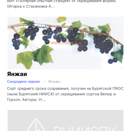
ВИР «Полярная опытная станция» от скрещивания формы
(Игарка х Стахановка А...
Янжаи
Смородина черная
Янжаи...
Сорт среднего срока созревания, получен на Бурятской ПЯОС
(ныне Бурятский НИИСХ) от скрещивания сортов Велюр и
Горхон. Авторы: Н....