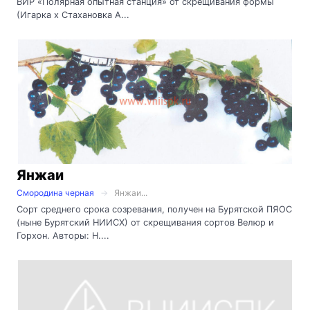
ВИР «Полярная опытная станция» от скрещивания формы
(Игарка х Стахановка А...
Янжаи
Смородина черная
Янжаи...
Сорт среднего срока созревания, получен на Бурятской ПЯОС
(ныне Бурятский НИИСХ) от скрещивания сортов Велюр и
Горхон. Авторы: Н....