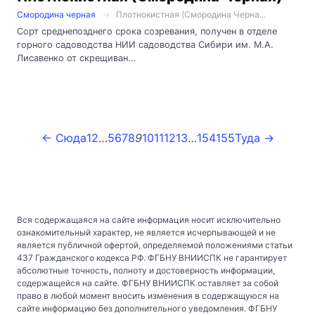
Смородина черная
Плотнокистная (Смородина Черна...
Сорт среднепозднего срока созревания, получен в отделе
горного садоводства НИИ садоводства Сибири им. М.А.
Лисавенко от скрещиван...
← Сюда
1
2
…
5
6
7
8
9
10
11
12
13
…
154
155
Туда →
Вся содержащаяся на сайте информация носит исключительно
ознакомительный характер, не является исчерпывающей и не
является публичной офертой, определяемой положениями статьи
437 Гражданского кодекса РФ. ФГБНУ ВНИИСПК не гарантирует
абсолютные точность, полноту и достоверность информации,
содержащейся на сайте. ФГБНУ ВНИИСПК оставляет за собой
право в любой момент вносить изменения в содержащуюся на
сайте информацию без дополнительного уведомления. ФГБНУ