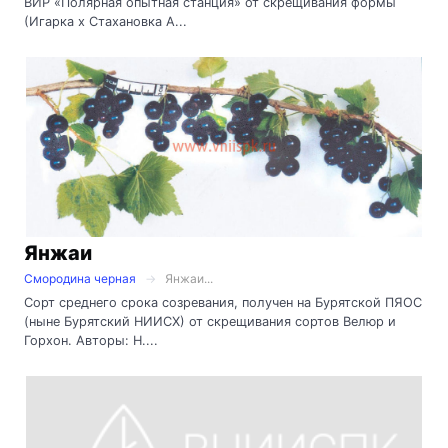
ВИР «Полярная опытная станция» от скрещивания формы
(Игарка х Стахановка А...
Янжаи
Смородина черная
Янжаи...
Сорт среднего срока созревания, получен на Бурятской ПЯОС
(ныне Бурятский НИИСХ) от скрещивания сортов Велюр и
Горхон. Авторы: Н....