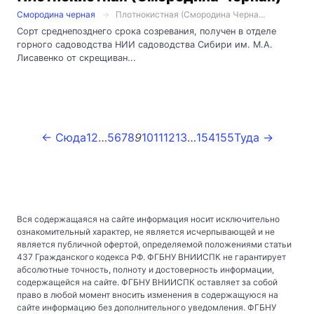
Смородина черная
Плотнокистная (Смородина Черна...
Сорт среднепозднего срока созревания, получен в отделе
горного садоводства НИИ садоводства Сибири им. М.А.
Лисавенко от скрещиван...
← Сюда
1
2
…
5
6
7
8
9
10
11
12
13
…
154
155
Туда →
Вся содержащаяся на сайте информация носит исключительно
ознакомительный характер, не является исчерпывающей и не
является публичной офертой, определяемой положениями статьи
437 Гражданского кодекса РФ. ФГБНУ ВНИИСПК не гарантирует
абсолютные точность, полноту и достоверность информации,
содержащейся на сайте. ФГБНУ ВНИИСПК оставляет за собой
право в любой момент вносить изменения в содержащуюся на
сайте информацию без дополнительного уведомления. ФГБНУ