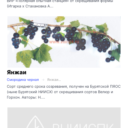
ВИР «Полярная опытная станция» от скрещивания формы
(Игарка х Стахановка А...
Янжаи
Смородина черная
Янжаи...
Сорт среднего срока созревания, получен на Бурятской ПЯОС
(ныне Бурятский НИИСХ) от скрещивания сортов Велюр и
Горхон. Авторы: Н....