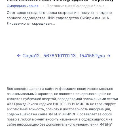
Смородина черная
Плотнокистная (Смородина Черна...
Сорт среднепозднего срока созревания, получен в отделе
горного садоводства НИИ садоводства Сибири им. М.А.
Лисавенко от скрещиван...
← Сюда
1
2
…
5
6
7
8
9
10
11
12
13
…
154
155
Туда →
Вся содержащаяся на сайте информация носит исключительно
ознакомительный характер, не является исчерпывающей и не
является публичной офертой, определяемой положениями статьи
437 Гражданского кодекса РФ. ФГБНУ ВНИИСПК не гарантирует
абсолютные точность, полноту и достоверность информации,
содержащейся на сайте. ФГБНУ ВНИИСПК оставляет за собой
право в любой момент вносить изменения в содержащуюся на
сайте информацию без дополнительного уведомления. ФГБНУ