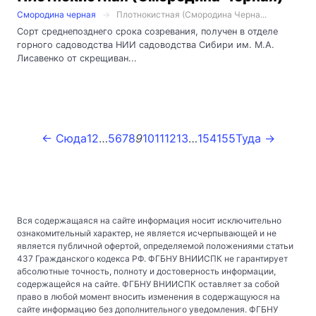
Смородина черная
Плотнокистная (Смородина Черна...
Сорт среднепозднего срока созревания, получен в отделе
горного садоводства НИИ садоводства Сибири им. М.А.
Лисавенко от скрещиван...
← Сюда
1
2
…
5
6
7
8
9
10
11
12
13
…
154
155
Туда →
Вся содержащаяся на сайте информация носит исключительно
ознакомительный характер, не является исчерпывающей и не
является публичной офертой, определяемой положениями статьи
437 Гражданского кодекса РФ. ФГБНУ ВНИИСПК не гарантирует
абсолютные точность, полноту и достоверность информации,
содержащейся на сайте. ФГБНУ ВНИИСПК оставляет за собой
право в любой момент вносить изменения в содержащуюся на
сайте информацию без дополнительного уведомления. ФГБНУ