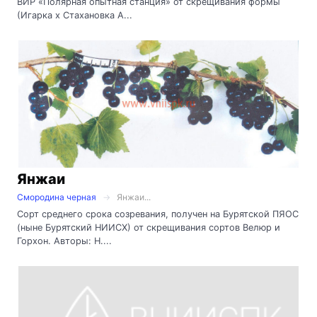
ВИР «Полярная опытная станция» от скрещивания формы
(Игарка х Стахановка А...
Янжаи
Смородина черная
Янжаи...
Сорт среднего срока созревания, получен на Бурятской ПЯОС
(ныне Бурятский НИИСХ) от скрещивания сортов Велюр и
Горхон. Авторы: Н....