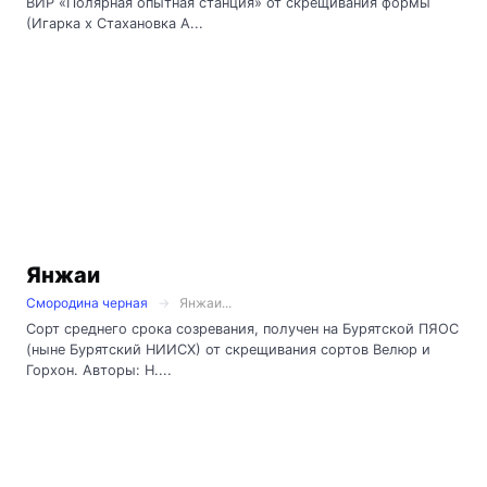
ВИР «Полярная опытная станция» от скрещивания формы
(Игарка х Стахановка А...
Янжаи
Смородина черная
Янжаи...
Сорт среднего срока созревания, получен на Бурятской ПЯОС
(ныне Бурятский НИИСХ) от скрещивания сортов Велюр и
Горхон. Авторы: Н....