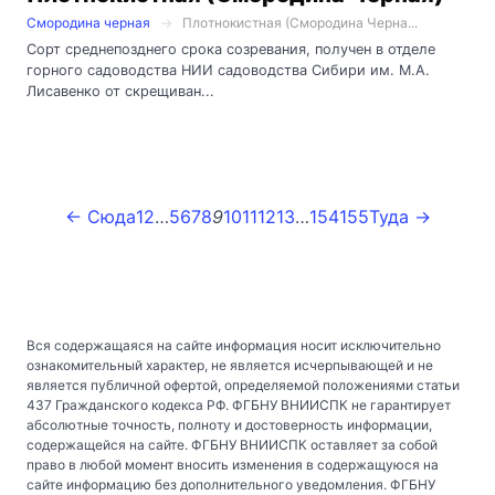
Смородина черная
Плотнокистная (Смородина Черна...
Сорт среднепозднего срока созревания, получен в отделе
горного садоводства НИИ садоводства Сибири им. М.А.
Лисавенко от скрещиван...
← Сюда
1
2
…
5
6
7
8
9
10
11
12
13
…
154
155
Туда →
Вся содержащаяся на сайте информация носит исключительно
ознакомительный характер, не является исчерпывающей и не
является публичной офертой, определяемой положениями статьи
437 Гражданского кодекса РФ. ФГБНУ ВНИИСПК не гарантирует
абсолютные точность, полноту и достоверность информации,
содержащейся на сайте. ФГБНУ ВНИИСПК оставляет за собой
право в любой момент вносить изменения в содержащуюся на
сайте информацию без дополнительного уведомления. ФГБНУ