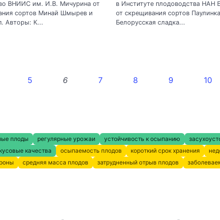
во ВНИИС им. И.В. Мичурина от
в Институте плодоводства НАН 
ания сортов Минай Шмырев и
от скрещивания сортов Паулинка
. Авторы: К...
Белорусская сладка...
5
6
7
8
9
10
ные плоды
регулярные урожаи
устойчивость к осыпанию
засухоуст
кусовые качества
осыпаемость плодов
короткий срок хранения
нед
кроны
средняя масса плодов
затрудненный отрыв плодов
заболевае