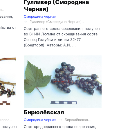
Гулливер (Смородина
Черная)
...
евания,
Смородина черная
Гулливер (Смородина Черная)...
йства от
Сорт раннего срока созревания, получен
во ВНИИ Люпина от скрещивания сорта
Сеянец Голубки и линии 32-77
(Бредторп). Авторы: А.И. ...
Бирюлёвская
лова...
Смородина черная
Бирюлёвская...
, получен
Сорт среднераннего срока созревания,