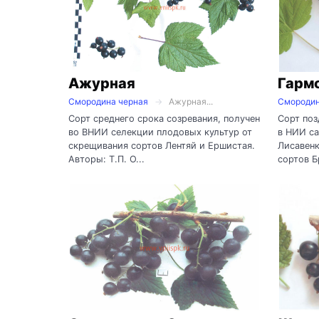
Ажурная
Гарм
Смородина черная
Ажурная...
Смородин
Сорт среднего срока созревания, получен
Сорт поз
во ВНИИ селекции плодовых культур от
в НИИ са
скрещивания сортов Лентяй и Ершистая.
Лисавенк
Авторы: Т.П. О...
сортов Б