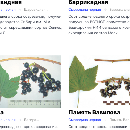
видная
Баррикадная
а черная
Шаровидная...
Смородина черная
Баррикадная
днего срока созревания, получен
Сорт среднепозднего срока созр
доводства Сибири им. М.А.
получен во ВСТИСП совместно с
о от скрещивания сортов Сеянец
Башкирским НИИ сельского хозя
 Л...
скрещивания сортов Моск...
ра
Память Вавилова
а черная
Багира...
Смородина черная
Память Вави
днепозднего срока созревания,
Сорт среднего срока созревания