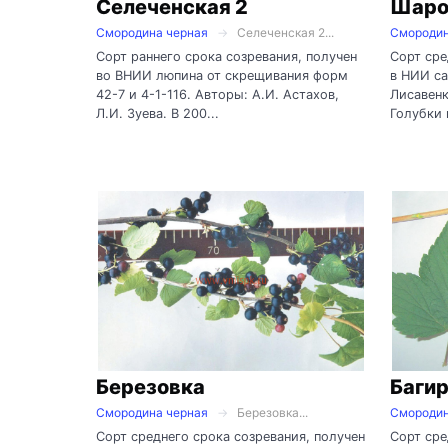
Селеченская 2
Шаро
Смородина черная
Селеченская 2...
Смородин
Сорт раннего срока созревания, получен
Сорт сре
во ВНИИ люпина от скрещивания форм
в НИИ са
42-7 и 4-1-116. Авторы: А.И. Астахов,
Лисавенк
Л.И. Зуева. В 200...
Голубки и
Березовка
Баги
Смородина черная
Березовка...
Смородин
Сорт среднего срока созревания, получен
Сорт сре