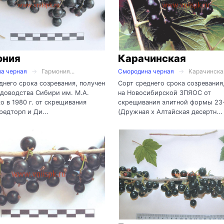
ония
Карачинская
а черная
Гармония...
Смородина черная
Карачинская
днего срока созревания, получен
Сорт среднего срока созревания
доводства Сибири им. М.А.
на Новосибирской ЗПЯОС от
о в 1980 г. от скрещивания
скрещивания элитной формы 23
редторп и Ди...
(Дружная х Алтайская десертн...