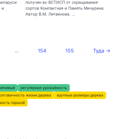
Беларуси
получен во ВСТИСП от скрещивания
 и
сортов Компактная и Память Мичурина.
Автор В.М. Литвинова. ...
…
154
155
Туда →
ойчивый
регулярная урожайность
олговечность жизни дерева
крупные размеры дерева
мость паршой