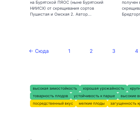
на Бурятской ПЯОС (ныне Бурятский
получен 
НИИСХ) от скрещивания сортов
скрещив
Пушистая и Омская 2. Автор...
Бредторп
← Сюда
1
2
3
4
высокая зимостойкость
хорошая урожайность
круп
товарность плодов
устойчивость к парше
высокие в
посредственный вкус
мелкие плоды
загущенность 