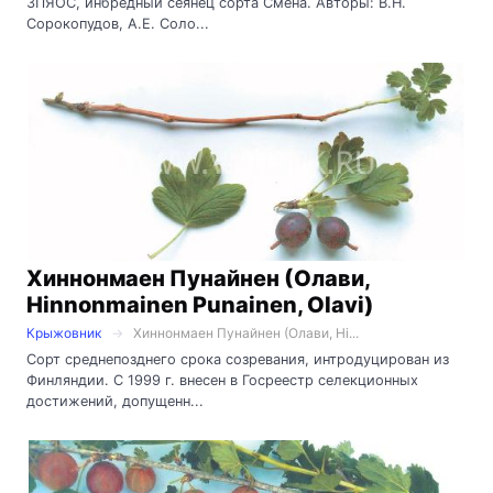
ЗПЯОС, инбредный сеянец сорта Смена. Авторы: В.Н.
Сорокопудов, А.Е. Соло...
Хиннонмаен Пунайнен (Олави,
Hinnonmainen Punainen, Olavi)
Крыжовник
Хиннонмаен Пунайнен (Олави, Hi...
Сорт среднепозднего срока созревания, интродуцирован из
Финляндии. С 1999 г. внесен в Госреестр селекционных
достижений, допущенн...