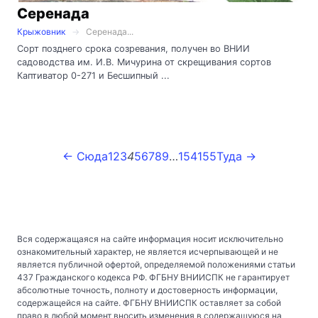
Серенада
Крыжовник
Серенада...
Сорт позднего срока созревания, получен во ВНИИ
садоводства им. И.В. Мичурина от скрещивания сортов
Каптиватор 0-271 и Бесшипный ...
← Сюда
1
2
3
4
5
6
7
8
9
…
154
155
Туда →
Вся содержащаяся на сайте информация носит исключительно
ознакомительный характер, не является исчерпывающей и не
является публичной офертой, определяемой положениями статьи
437 Гражданского кодекса РФ. ФГБНУ ВНИИСПК не гарантирует
абсолютные точность, полноту и достоверность информации,
содержащейся на сайте. ФГБНУ ВНИИСПК оставляет за собой
право в любой момент вносить изменения в содержащуюся на