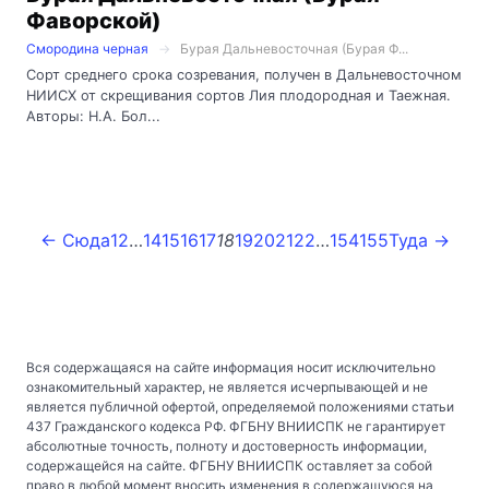
Фаворской)
Смородина черная
Бурая Дальневосточная (Бурая Ф...
Сорт среднего срока созревания, получен в Дальневосточном
НИИСХ от скрещивания сортов Лия плодородная и Таежная.
Авторы: Н.А. Бол...
← Сюда
1
2
…
14
15
16
17
18
19
20
21
22
…
154
155
Туда →
Вся содержащаяся на сайте информация носит исключительно
ознакомительный характер, не является исчерпывающей и не
является публичной офертой, определяемой положениями статьи
437 Гражданского кодекса РФ. ФГБНУ ВНИИСПК не гарантирует
абсолютные точность, полноту и достоверность информации,
содержащейся на сайте. ФГБНУ ВНИИСПК оставляет за собой
право в любой момент вносить изменения в содержащуюся на