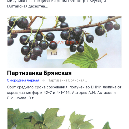
Мичурина от скрещивания форм (Brodtorp x Svyriai) и
(Алтайская десертна...
Партизанка Брянская
Смородина черная
Партизанка Брянская...
Сорт среднего срока созревания, получен во ВНИИ люпина от
скрещивания форм 42-7 и 4-1-116. Авторы: А.И. Астахов и
Л.И. Зуева. В г...