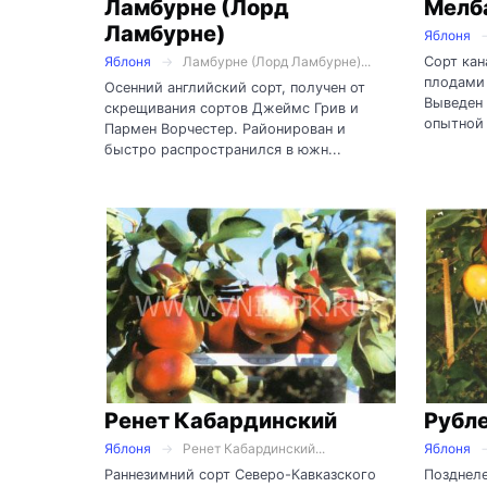
Ламбурне (Лорд
Мелб
Ламбурне)
Яблоня
Сорт кан
Яблоня
Ламбурне (Лорд Ламбурне)...
плодами 
Осенний английский сорт, получен от
Выведен 
скрещивания сортов Джеймс Грив и
опытной 
Пармен Ворчестер. Районирован и
быстро распространился в южн...
Ренет Кабардинский
Рубл
Яблоня
Ренет Кабардинский...
Яблоня
Раннезимний сорт Северо-Кавказского
Позднеле