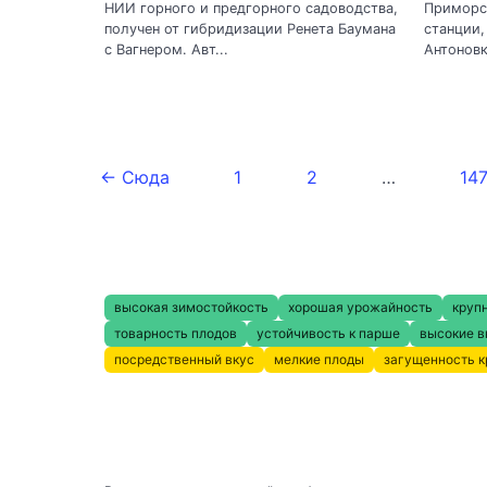
НИИ горного и предгорного садоводства,
Приморс
получен от гибридизации Ренета Баумана
станции,
с Вагнером. Авт...
Антоновк
← Сюда
1
2
…
14
высокая зимостойкость
хорошая урожайность
круп
товарность плодов
устойчивость к парше
высокие в
посредственный вкус
мелкие плоды
загущенность 