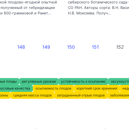
кой плодово-ягодной опытной
сибирского ботанического сада
 полученный от гибридизации
СО РАН. Авторы сорта: В.Н. Васи
и 600-граммовой и Ранет...
Н.В. Моисеева. Получ...
7
148
149
150
151
152
ные плоды
регулярные урожаи
устойчивость к осыпанию
засухоуст
кусовые качества
осыпаемость плодов
короткий срок хранения
нед
кроны
средняя масса плодов
затрудненный отрыв плодов
заболевае