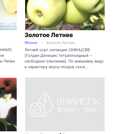
Золотое Летнее
Яблоня
Золотое Летнее...
 ВНИИС
Летний сорт селекции СКФНЦСВВ
ия
[Голден Делишес тетраплоидный –
 и Пепин
свободное опыление]. По внешнему виду
и характеру вкуса плодов схож...