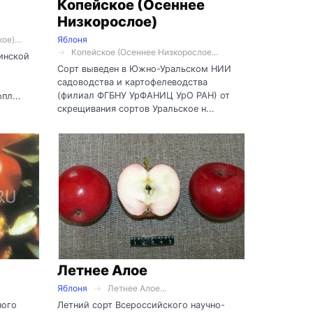
Копейское (Осеннее
Низкорослое)
е)...
Яблоня
Копейское (Осеннее Низкорослое...
инской
Сорт выведен в Южно-Уральском НИИ
садоводства и картофелеводства
(филиал ФГБНУ УрФАНИЦ УрО РАН) от
пл...
скрещивания сортов Уральское н...
Летнее Алое
Яблоня
Летнее Алое...
ного
Летний сорт Всероссийского научно-