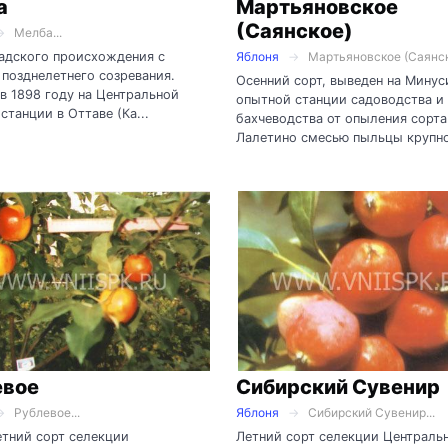
а
Мартьяновское
(Саянское)
Мелба...
адского происхождения с
Яблоня
Мартьяновское (Саянско
позднелетнего созревания.
Осенний сорт, выведен на Минус
в 1898 году на Центральной
опытной станции садоводства и
станции в Оттаве (Ка...
бахчеводства от опыления сорта
Лалетино смесью пыльцы крупно
евое
Сибирский Сувенир
Рублевое...
Яблоня
Сибирский Сувенир...
тний сорт селекции
Летний сорт селекции Централь