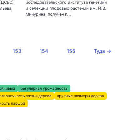
 (ЦСБС)
исследовательского института генетики
льева,
и селекции плодовых растений им. И.В.
Мичурина, получен п...
153
154
155
Туда →
ойчивый
регулярная урожайность
олговечность жизни дерева
крупные размеры дерева
мость паршой