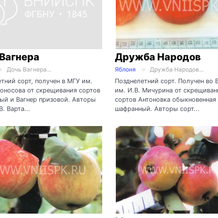
Вагнера
Дружба Народов
Дочь Вагнера...
Яблоня
Дружба Народов...
тний сорт, получен в МГУ им.
Позднелетний сорт. Получен во
оносова от скрещивания сортов
им. И.В. Мичурина от скрещиван
ый и Вагнер призовой. Авторы
сортов Антоновка обыкновенная
В. Варта...
шафранный. Авторы сорт...