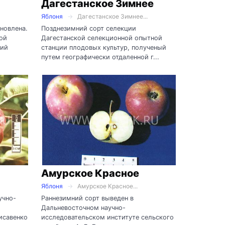
Дагестанское Зимнее
Яблоня
Дагестанское Зимнее...
ановлена.
Позднезимний сорт селекции
ной
Дагестанской селекционной опытной
ний
станции плодовых культур, полученый
путем географически отдаленной г...
Амурское Красное
Яблоня
Амурское Красное...
учно-
Раннезимний сорт выведен в
Дальневосточном научно-
исавенко
исследовательском институте сельского