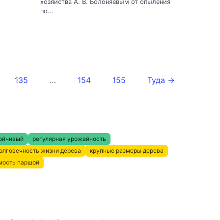
хозяйства А. В. Болоняевым от опыления
по...
135
…
154
155
Туда →
ойчивый
регулярная урожайность
олговечность жизни дерева
крупные размеры дерева
мость паршой