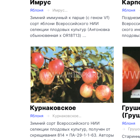
Имрус
Карп
Яблоня
Имрус...
Яблоня
Зимний иммунный к парше (с геном Vf)
Позднез
сорт яблони Всероссийского НИИ
Всероссий
селекции плодовых культур (Антоновка
ского ин
обыкновенная х OR18T13) ...
плодовых
Курнаковское
Груш
(Груш
Яблоня
Курнаковское...
Зимний сорт Всероссийского НИИ
Яблоня
Грушов
селекции плодовых культур, получен от
скрещивания 814 × ПА-29-1-1-63. Авторы
Старинн