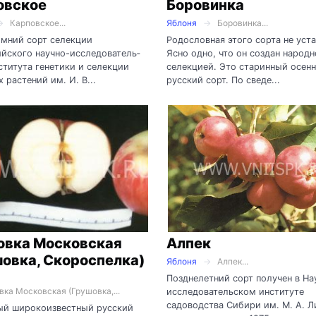
овское
Боровинка
Карповское...
Яблоня
Боровинка...
имний сорт селекции
Родословная этого сорта не уст
ского научно-иссле­до­ва­тель­­
Ясно одно, что он создан народ
ститута генетики и селекции
селекцией. Это старинный осен
 растений им. И. В...
русский сорт. По сведе...
овка Московская
Алпек
овка, Скороспелка)
Яблоня
Алпек...
Позднелетний сорт получен в На
ка Московская (Грушовка,...
исследовательском институте
садоводства Сибири им. М. А. Л
ый широкоизвестный русский