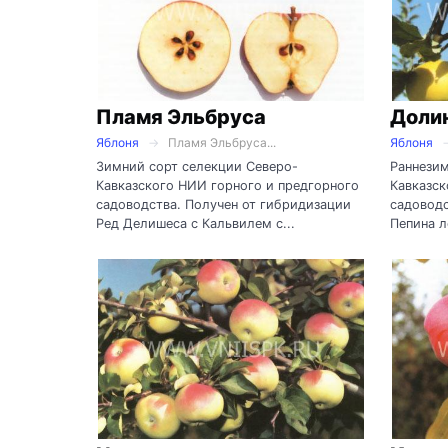
Пламя Эльбруса
Доли
Яблоня
Пламя Эльбруса...
Яблоня
Зимний сорт селекции Северо-
Раннезим
Кавказского НИИ горного и предгорного
Кавказск
садоводства. Получен от гибридизации
садоводс
Ред Делишеса с Кальвилем с...
Пепина л