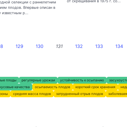
от скрещивания в 1975 г. со...
одной селекции с раннелетним
ием плодов. Впервые описан в
у известным р...
28
129
130
131
132
133
134
ные плоды
регулярные урожаи
устойчивость к осыпанию
засухоуст
кусовые качества
осыпаемость плодов
короткий срок хранения
нед
кроны
средняя масса плодов
затрудненный отрыв плодов
заболевае