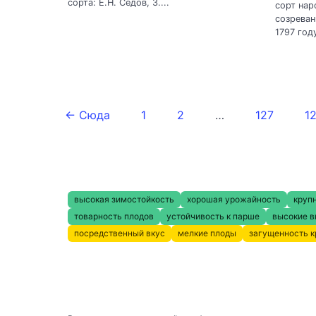
сорта: Е.Н. Седов, З....
сорт нар
созреван
1797 год
← Сюда
1
2
…
127
1
высокая зимостойкость
хорошая урожайность
круп
товарность плодов
устойчивость к парше
высокие в
посредственный вкус
мелкие плоды
загущенность 