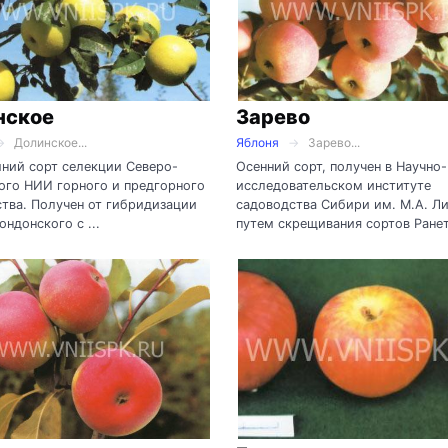
нское
Зарево
Долинское...
Яблоня
Зарево...
ний сорт селекции Северо-
Осенний сорт, получен в Научно-
ого НИИ горного и предгорного
исследовательском институте
тва. Получен от гибридизации
садоводства Сибири им. М.А. Л
ондонского с ...
путем скрещивания сортов Ранет