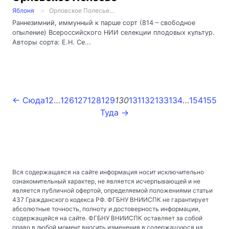
Яблоня
Орловское Полесье...
Раннезимний, иммунный к парше сорт (814 – свободное
опыление) Всероссийского НИИ селекции плодовых культур.
Авторы сорта: Е.Н. Се...
← Сюда
1
2
…
126
127
128
129
130
131
132
133
134
…
154
155
Туда →
Вся содержащаяся на сайте информация носит исключительно
ознакомительный характер, не является исчерпывающей и не
является публичной офертой, определяемой положениями статьи
437 Гражданского кодекса РФ. ФГБНУ ВНИИСПК не гарантирует
абсолютные точность, полноту и достоверность информации,
содержащейся на сайте. ФГБНУ ВНИИСПК оставляет за собой
право в любой момент вносить изменения в содержащуюся на