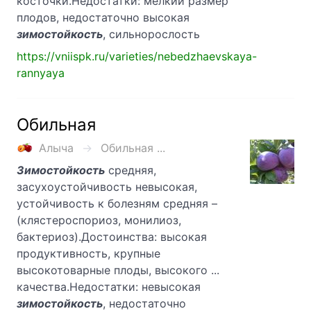
косточки.Недостатки: мелкий размер
плодов, недостаточно высокая
зимостойкость
, сильнорослость
https://vniispk.ru/varieties/nebedzhaevskaya-
rannyaya
Обильная
Алыча
Обильная ...
Зимостойкость
средняя,
засухоустойчивость невысокая,
устойчивость к болезням средняя –
(клястероспориоз, монилиоз,
бактериоз).Достоинства: высокая
продуктивность, крупные
высокотоварные плоды, высокого ...
качества.Недостатки: невысокая
зимостойкость
, недостаточно