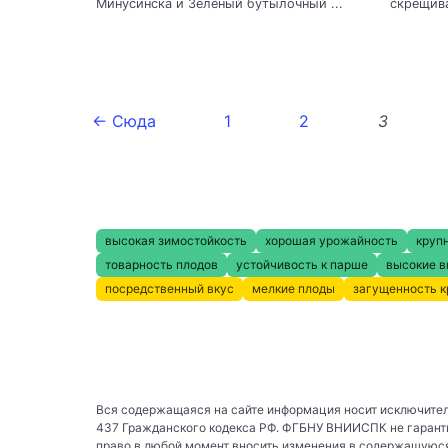
Минусинска и Зеленый бутылочный ...
скрещива
← Сюда
1
2
3
высокая зимостойкость
хорошая урожайность
круп
товарность плодов
устойчивость к парше
высокие в
посредственный вкус
мелкие плоды
загущенность 
Вся содержащаяся на сайте информация носит исключител
437 Гражданского кодекса РФ. ФГБНУ ВНИИСПК не гаранти
право в любой момент вносить изменения в содержащуюся