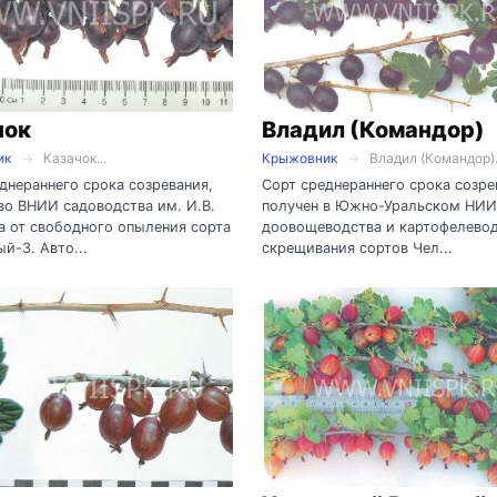
чок
Владил (Командор)
ик
Казачок...
Крыжовник
Владил (Командор).
днераннего срока созревания,
Сорт среднераннего срока созре
во ВНИИ садоводства им. И.В.
получен в Южно-Уральском НИИ
 от свободного опыления сорта
доовощеводства и картофелевод
й-3. Авто...
скрещивания сортов Чел...