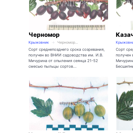
Черномор
Каза
Крыжовник
Черномор...
Крыжовн
Сорт среднепозднего срока созревания,
Сорт сре
получен во ВНИИ садоводства им. И.В.
получен 
Мичурина от опыления сеянца 21-52
Мичурина
смесью пыльцы сортов...
Бесшипны