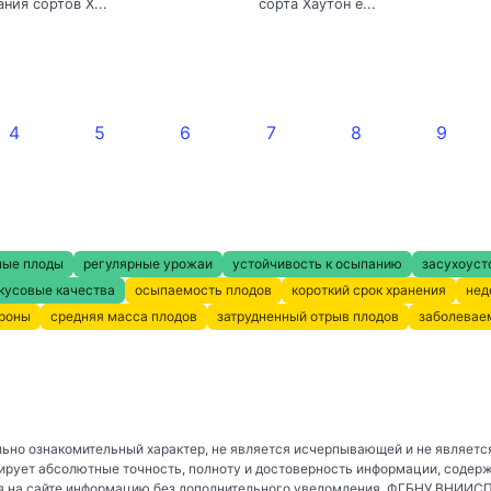
ния сортов Х...
сорта Хаутон е...
4
5
6
7
8
9
ные плоды
регулярные урожаи
устойчивость к осыпанию
засухоуст
кусовые качества
осыпаемость плодов
короткий срок хранения
нед
кроны
средняя масса плодов
затрудненный отрыв плодов
заболевае
ьно ознакомительный характер, не является исчерпывающей и не являетс
рует абсолютные точность, полноту и достоверность информации, содер
 на сайте информацию без дополнительного уведомления. ФГБНУ ВНИИСПК 