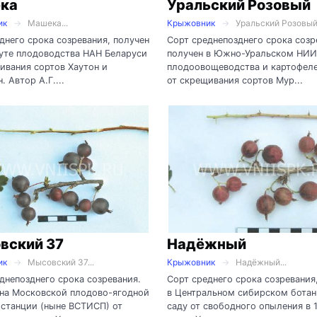
ка
Уральский Розовый
ик
Машека...
Крыжовник
Уральский Розовый.
днего срока созревания, получен
Сорт среднепозднего срока созр
уте плодоводства НАН Беларуси
получен в Южно-Уральском НИИ
ивания сортов Хаутон и
плодоовощеводства и картофел
. Автор А.Г....
от скрещивания сортов Мур...
вский 37
Надёжный
ик
Мысовский 37...
Крыжовник
Надёжный...
днепозднего срока созревания.
Сорт среднего срока созревания
 на Московской плодово-ягодной
в Центральном сибирском бота
станции (ныне ВСТИСП) от
саду от свободного опыления в 1