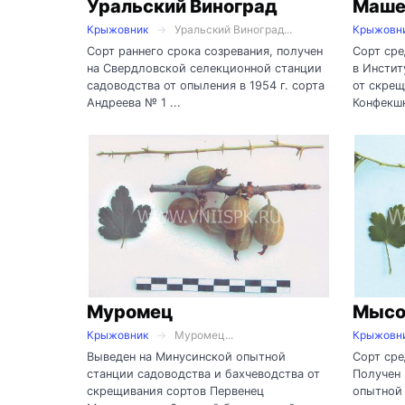
Уральский Виноград
Маше
Крыжовник
Уральский Виноград...
Крыжовн
Сорт раннего срока созревания, получен
Сорт сре
на Свердловской селекционной станции
в Инстит
садоводства от опыления в 1954 г. сорта
от скрещ
Андреева № 1 ...
Конфекшн
Муромец
Мысо
Крыжовник
Муромец...
Крыжовн
Выведен на Минусинской опытной
Сорт сре
станции садоводства и бахчеводства от
Получен
скрещивания сортов Первенец
опытной 