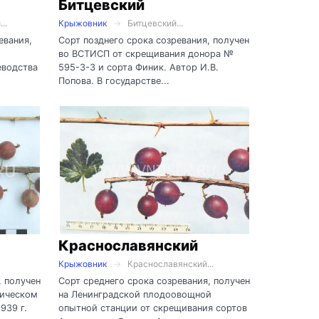
Битцевский
..
Крыжовник
Битцевский...
евания,
Сорт позднего срока созревания, получен
во ВСТИСП от скрещивания донора №
еводства
595-3-3 и сорта Финик. Автор И.В.
Попова. В государстве...
Краснославянский
Крыжовник
Краснославянский...
, получен
Сорт среднего срока созревания, получен
ническом
на Ленинградской плодоовощной
939 г.
опытной станции от скрещивания сортов