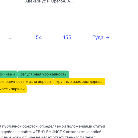
Авенариус и Орегон. А...
…
154
155
Туда →
ойчивый
регулярная урожайность
олговечность жизни дерева
крупные размеры дерева
мость паршой
я публичной офертой, определяемой положениями статьи
жащейся на сайте. ФГБНУ ВНИИСПК оставляет за собой
ни в коем случае не несет ответственности перед