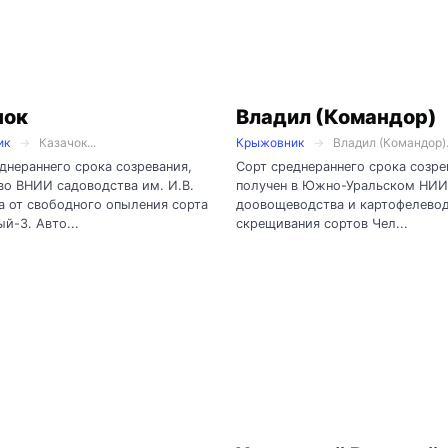
чок
Владил (Командор)
ик
Казачок...
Крыжовник
Владил (Командор).
днераннего срока созревания,
Сорт среднераннего срока созре
во ВНИИ садоводства им. И.В.
получен в Южно-Уральском НИИ
 от свободного опыления сорта
доовощеводства и картофелевод
й-3. Авто...
скрещивания сортов Чел...