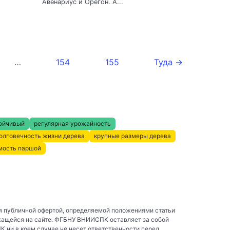
Авенариус и Орегон. А...
…
154
155
Туда →
ойчивый
регулярная урожайность
олговечность жизни дерева
крупные размеры дерева
мость паршой
я публичной офертой, определяемой положениями статьи
жащейся на сайте. ФГБНУ ВНИИСПК оставляет за собой
ни в коем случае не несет ответственности перед