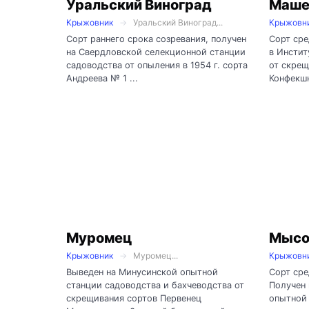
Уральский Виноград
Маше
Крыжовник
Уральский Виноград...
Крыжовн
Сорт раннего срока созревания, получен
Сорт сре
на Свердловской селекционной станции
в Инстит
садоводства от опыления в 1954 г. сорта
от скрещ
Андреева № 1 ...
Конфекшн
Муромец
Мысо
Крыжовник
Муромец...
Крыжовн
Выведен на Минусинской опытной
Сорт сре
станции садоводства и бахчеводства от
Получен
скрещивания сортов Первенец
опытной 