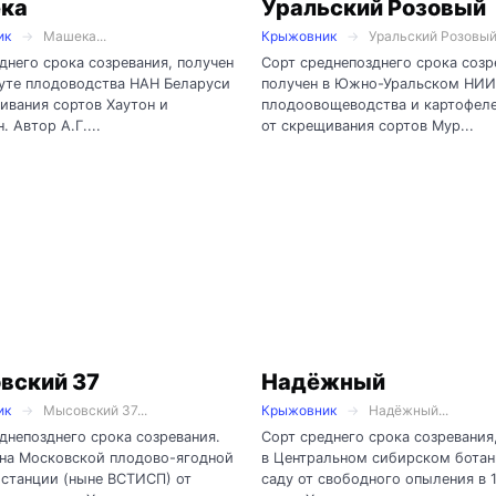
ка
Уральский Розовый
ик
Машека...
Крыжовник
Уральский Розовый.
днего срока созревания, получен
Сорт среднепозднего срока созр
уте плодоводства НАН Беларуси
получен в Южно-Уральском НИИ
ивания сортов Хаутон и
плодоовощеводства и картофел
. Автор А.Г....
от скрещивания сортов Мур...
вский 37
Надёжный
ик
Мысовский 37...
Крыжовник
Надёжный...
днепозднего срока созревания.
Сорт среднего срока созревания
 на Московской плодово-ягодной
в Центральном сибирском бота
станции (ныне ВСТИСП) от
саду от свободного опыления в 1