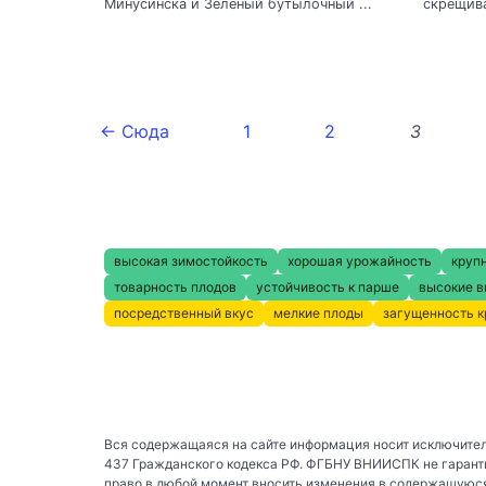
Минусинска и Зеленый бутылочный ...
скрещива
← Сюда
1
2
3
высокая зимостойкость
хорошая урожайность
круп
товарность плодов
устойчивость к парше
высокие в
посредственный вкус
мелкие плоды
загущенность 
Вся содержащаяся на сайте информация носит исключител
437 Гражданского кодекса РФ. ФГБНУ ВНИИСПК не гаранти
право в любой момент вносить изменения в содержащуюся