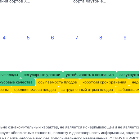
ния сортов Х...
сорта Хаутон е...
4
5
6
7
8
9
ные плоды
регулярные урожаи
устойчивость к осыпанию
засухоуст
кусовые качества
осыпаемость плодов
короткий срок хранения
нед
кроны
средняя масса плодов
затрудненный отрыв плодов
заболевае
ьно ознакомительный характер, не является исчерпывающей и не являетс
рует абсолютные точность, полноту и достоверность информации, содер
 на сайте информацию без дополнительного уведомления. ФГБНУ ВНИИСПК 