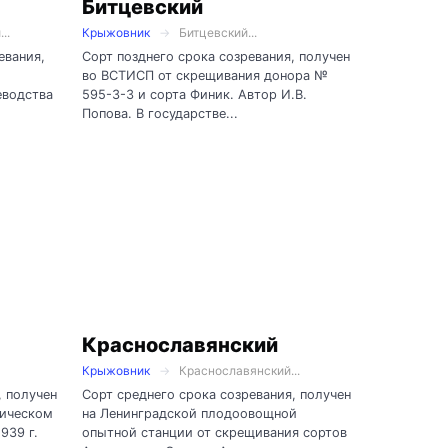
Битцевский
..
Крыжовник
Битцевский...
евания,
Сорт позднего срока созревания, получен
во ВСТИСП от скрещивания донора №
еводства
595-3-3 и сорта Финик. Автор И.В.
Попова. В государстве...
Краснославянский
Крыжовник
Краснославянский...
, получен
Сорт среднего срока созревания, получен
ническом
на Ленинградской плодоовощной
939 г.
опытной станции от скрещивания сортов