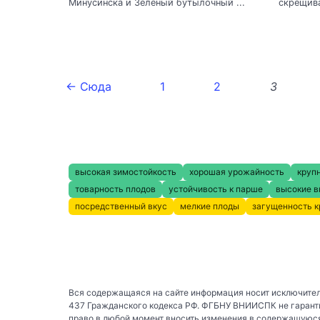
Минусинска и Зеленый бутылочный ...
скрещива
← Сюда
1
2
3
высокая зимостойкость
хорошая урожайность
круп
товарность плодов
устойчивость к парше
высокие в
посредственный вкус
мелкие плоды
загущенность 
Вся содержащаяся на сайте информация носит исключител
437 Гражданского кодекса РФ. ФГБНУ ВНИИСПК не гаранти
право в любой момент вносить изменения в содержащуюся