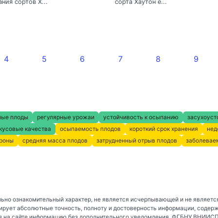
ния сортов Х...
сорта Хаутон е...
4
5
6
7
8
9
ные плоды
регулярные урожаи
устойчивость к осыпанию
засухоуст
кусовые качества
осыпаемость плодов
короткий срок хранения
нед
кроны
средняя масса плодов
затрудненный отрыв плодов
заболевае
ьно ознакомительный характер, не является исчерпывающей и не являетс
рует абсолютные точность, полноту и достоверность информации, содер
 на сайте информацию без дополнительного уведомления. ФГБНУ ВНИИСПК 