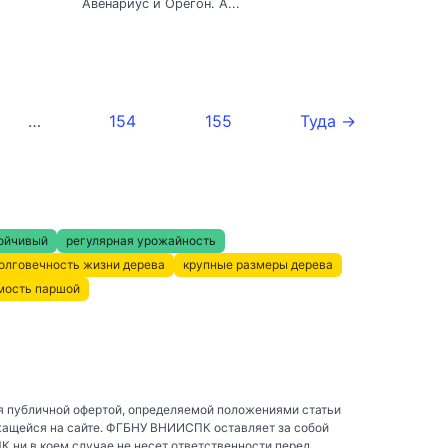
Авенариус и Орегон. А...
…
154
155
Туда →
ойчивый
регулярная урожайность
олговечность жизни дерева
крупные размеры дерева
мость паршой
я публичной офертой, определяемой положениями статьи
жащейся на сайте. ФГБНУ ВНИИСПК оставляет за собой
ни в коем случае не несет ответственности перед