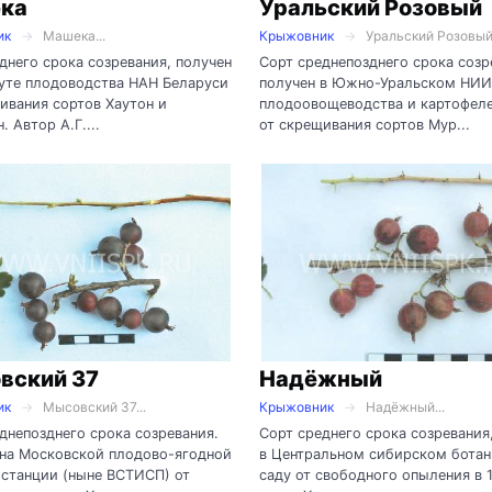
ка
Уральский Розовый
ик
Машека...
Крыжовник
Уральский Розовый.
днего срока созревания, получен
Сорт среднепозднего срока созр
уте плодоводства НАН Беларуси
получен в Южно-Уральском НИИ
ивания сортов Хаутон и
плодоовощеводства и картофел
. Автор А.Г....
от скрещивания сортов Мур...
вский 37
Надёжный
ик
Мысовский 37...
Крыжовник
Надёжный...
днепозднего срока созревания.
Сорт среднего срока созревания
 на Московской плодово-ягодной
в Центральном сибирском бота
станции (ныне ВСТИСП) от
саду от свободного опыления в 1