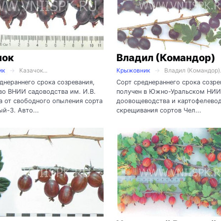
чок
Владил (Командор)
ик
Казачок...
Крыжовник
Владил (Командор).
днераннего срока созревания,
Сорт среднераннего срока созре
во ВНИИ садоводства им. И.В.
получен в Южно-Уральском НИИ
 от свободного опыления сорта
доовощеводства и картофелевод
й-3. Авто...
скрещивания сортов Чел...