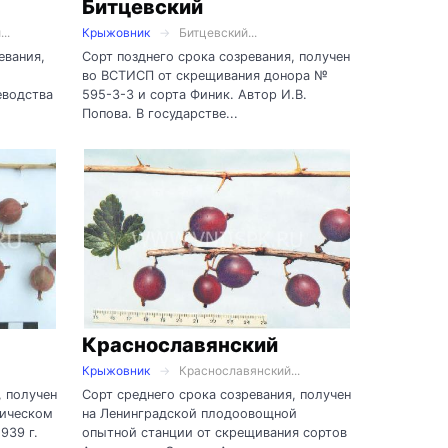
Битцевский
..
Крыжовник
Битцевский...
евания,
Сорт позднего срока созревания, получен
во ВСТИСП от скрещивания донора №
еводства
595-3-3 и сорта Финик. Автор И.В.
Попова. В государстве...
Краснославянский
Крыжовник
Краснославянский...
, получен
Сорт среднего срока созревания, получен
ническом
на Ленинградской плодоовощной
939 г.
опытной станции от скрещивания сортов