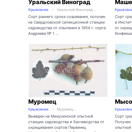
Уральский Виноград
Маше
Крыжовник
Уральский Виноград...
Крыжовн
Сорт раннего срока созревания, получен
Сорт сре
на Свердловской селекционной станции
в Инстит
садоводства от опыления в 1954 г. сорта
от скрещ
Андреева № 1 ...
Конфекшн
Муромец
Мысо
Крыжовник
Муромец...
Крыжовн
Выведен на Минусинской опытной
Сорт сре
станции садоводства и бахчеводства от
Получен
скрещивания сортов Первенец
опытной 