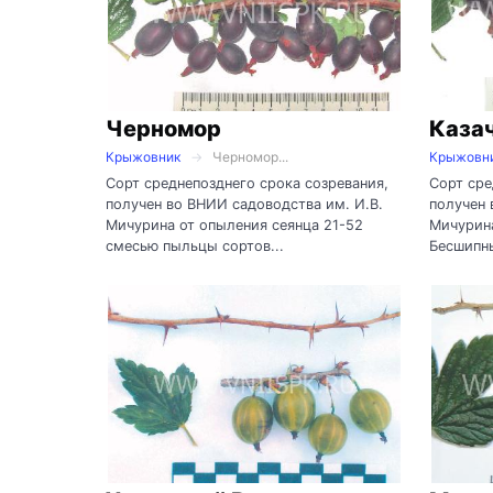
Черномор
Каза
Крыжовник
Черномор...
Крыжовн
Сорт среднепозднего срока созревания,
Сорт сре
получен во ВНИИ садоводства им. И.В.
получен 
Мичурина от опыления сеянца 21-52
Мичурина
смесью пыльцы сортов...
Бесшипны