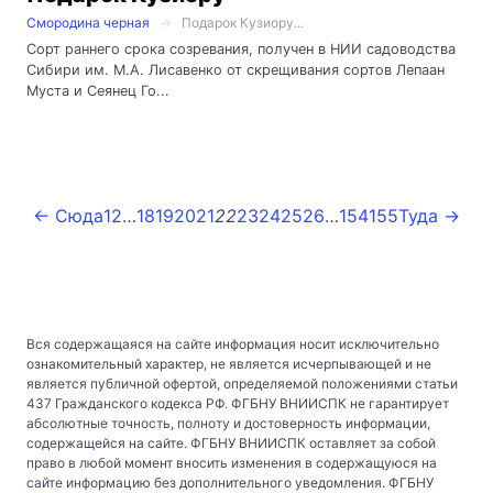
Смородина черная
Подарок Кузиору...
Сорт раннего срока созревания, получен в НИИ садоводства
Сибири им. М.А. Лисавенко от скрещивания сортов Лепаан
Муста и Сеянец Го...
← Сюда
1
2
…
18
19
20
21
22
23
24
25
26
…
154
155
Туда →
Вся содержащаяся на сайте информация носит исключительно
ознакомительный характер, не является исчерпывающей и не
является публичной офертой, определяемой положениями статьи
437 Гражданского кодекса РФ. ФГБНУ ВНИИСПК не гарантирует
абсолютные точность, полноту и достоверность информации,
содержащейся на сайте. ФГБНУ ВНИИСПК оставляет за собой
право в любой момент вносить изменения в содержащуюся на
сайте информацию без дополнительного уведомления. ФГБНУ