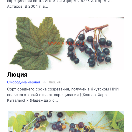
скрещивания сорта Изюмная и формы 42-7. Автор А.И.
Астахов. В 2004 г. в...
Люция
Смородина черная
Люция...
Сорт среднего срока созревания, получен в Якутском НИИ
сельского хозяй ства от скрещивания [(Кокса х Хара
Кыталык) х (Надежда х с...