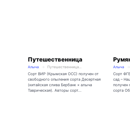
Путешественница
Румя
Алыча
Путешественница...
Алыча
Сорт ВИР (Крымская ОСС) получен от
Сорт ФГ
свободного опыления сорта Десертная
сад – На
(китайская слива Бербанк × алыча
получен 
Таврическая). Авторы сорт...
сорта Об