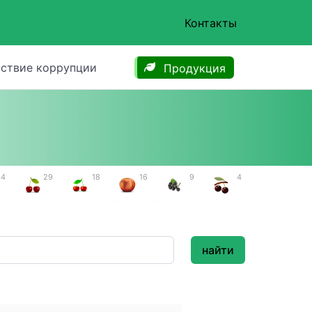
Контакты
ствие коррупции
Продукция
34
29
18
16
9
4
найти