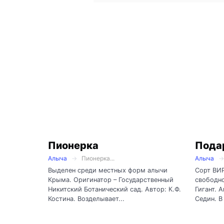
Пионерка
Пода
Алыча
Пионерка...
Алыча
Выделен среди местных форм алычи
Сорт ВИР
Крыма. Оригинатор – Государственный
свободн
Никитский Ботанический сад. Автор: К.Ф.
Гигант. 
Костина. Возделывает...
Седин. В