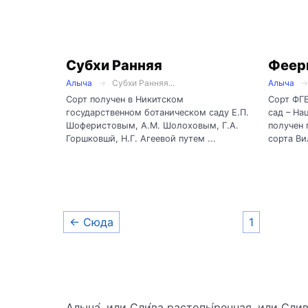
Субхи Ранняя
Феер
Алыча
Субхи Ранняя...
Алыча
Сорт получен в Никитском
Сорт ФГ
государственном ботаническом саду Е.П.
сад – На
Шоферистовым, А.М. Шолоховым, Г.А.
получен 
Горшковшй, Н.Г. Агеевой путем ...
сорта Ви
← Сюда
1
Алыча́, или Сли́ва растопы́ренная, или Сли