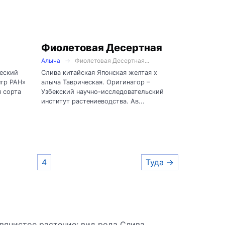
Фиолетовая Десертная
Алыча
Фиолетовая Десертная...
еский
Слива китайская Японская желтая х
нтр РАН»
алыча Таврическая. Оригинатор –
 сорта
Узбекский научно-исследовательский
институт растениеводства. Ав...
4
Туда →
ревянистое растение; вид рода Слива