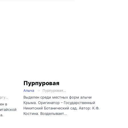
Пурпуровая
Алыча
Пурпуровая...
Выделен среди местных форм алычи
гу...
Крыма. Оригинатор – Государственный
ен в
Никитский Ботанический сад. Автор: К.Ф.
китайской
Костина. Возделывает...
а.