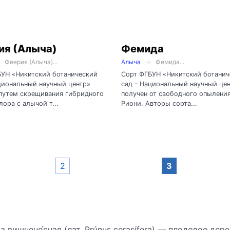
ия (Алыча)
Фемида
Феерия (Алыча)...
Алыча
Фемида...
БУН «Никитский ботанический
Сорт ФГБУН «Никитский ботанич
циональный научный центр»
сад – Национальный научный це
путем скрещивания гибридного
получен от свободного опыления
лора с алычой т...
Риони. Авторы сорта...
2
3
ва вишнено́сная (лат. Prúnus cerasífera) — плодовое де