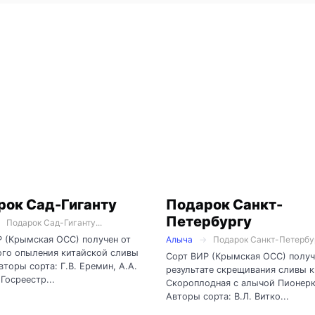
рок Сад-Гиганту
Подарок Санкт-
Петербургу
Подарок Сад-Гиганту...
 (Крымская ОСС) получен от
Алыча
Подарок Санкт-Петербур
ого опыления китайской сливы
Сорт ВИР (Крымская ОСС) получ
Авторы сорта: Г.В. Еремин, А.А.
результате скрещивания сливы 
 Госреестр...
Скороплодная с алычой Пионерк
Авторы сорта: В.Л. Витко...