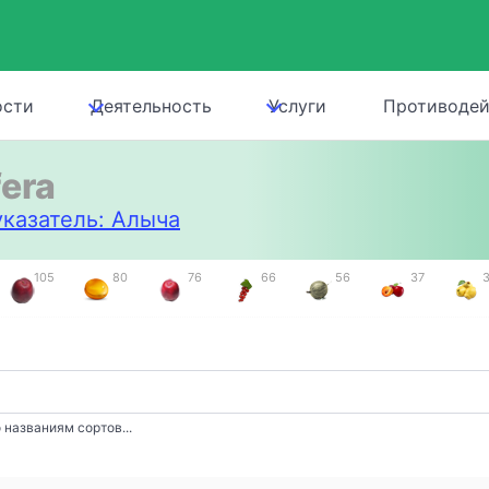
ости
Деятельность
Услуги
Противодей
fera
казатель: Алыча
105
80
76
66
56
37
 названиям сортов...