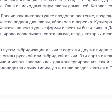
. Одна из исходных форм сливы домашней. Каталог со
в России как дикорастущее плодовое растение, воздел
честве подвоя для сливы, абрикоса и персика. Культ
авказе, но культурные формы известны были лишь в Да
 широко возделывать сорта алычи, плоды которых исп
ы путем гибридизации алычи с сортами других видов с
рта сливы русской или гибридной алычи. Эти сорта име
ычи и использовались как для консервирования, так и 
одоводства алычу типичную и стали возделываться в 