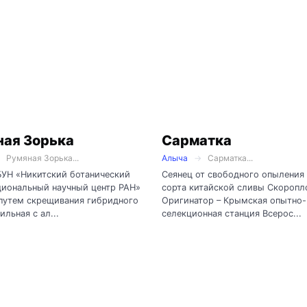
ная Зорька
Сарматка
Румяная Зорька...
Алыча
Сарматка...
БУН «Никитский ботанический
Сеянец от свободного опыления
циональный научный центр РАН»
сорта китайской сливы Скоропл
путем скрещивания гибридного
Оригинатор – Крымская опытно-
ильная с ал...
селекционная станция Всерос...