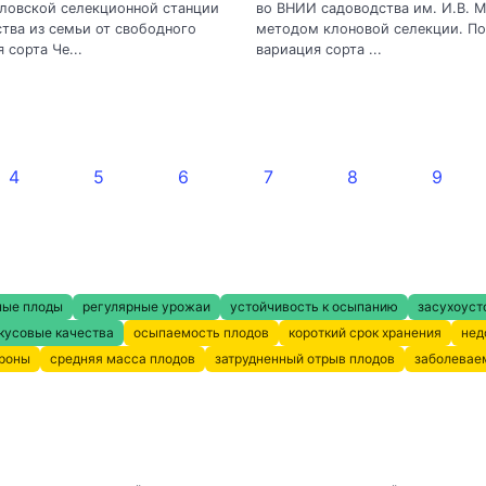
ловской селекционной станции
во ВНИИ садоводства им. И.В. 
тва из семьи от свободного
методом клоновой селекции. По
 сорта Че...
вариация сорта ...
4
5
6
7
8
9
ные плоды
регулярные урожаи
устойчивость к осыпанию
засухоуст
кусовые качества
осыпаемость плодов
короткий срок хранения
нед
кроны
средняя масса плодов
затрудненный отрыв плодов
заболевае