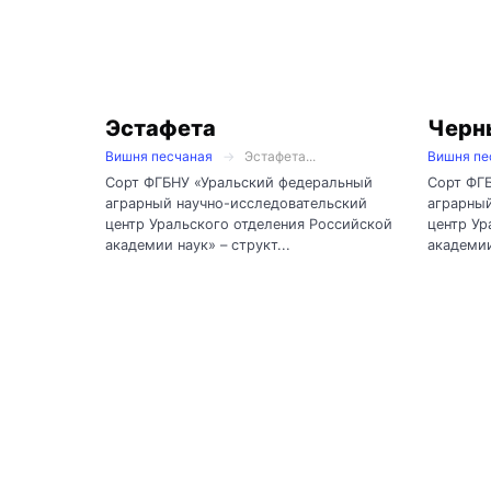
Эстафета
Черн
Вишня песчаная
Эстафета...
Вишня пе
Сорт ФГБНУ «Уральский федеральный
Сорт ФГ
аграрный научно-исследовательский
аграрный
центр Уральского отделения Российской
центр Ур
академии наук» – структ...
академии