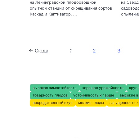
на Ленинградской плодоовощной
на Сверд
опытной станции от скрещивания сортов
садоводс
Каскад и Каптиватор. ...
опыления
← Сюда
1
2
3
высокая зимостойкость
хорошая урожайность
круп
товарность плодов
устойчивость к парше
высокие в
посредственный вкус
мелкие плоды
загущенность 