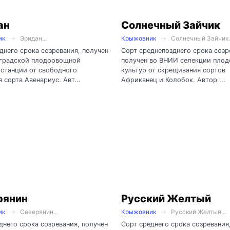
ан
Солнечный Зайчик
ик
Эридан...
Крыжовник
Солнечный Зайчик..
днего срока созревания, получен
Сорт среднепозднего срока созр
нградской плодоовощной
получен во ВНИИ селекции пло
станции от свободного
культур от скрещивания сортов
 сорта Авенариус. Авт...
Африканец и Колобок. Автор ...
рянин
Русский Желтый
ик
Северянин...
Крыжовник
Русский Желтый...
днего срока созревания, получен
Сорт среднего срока созревания