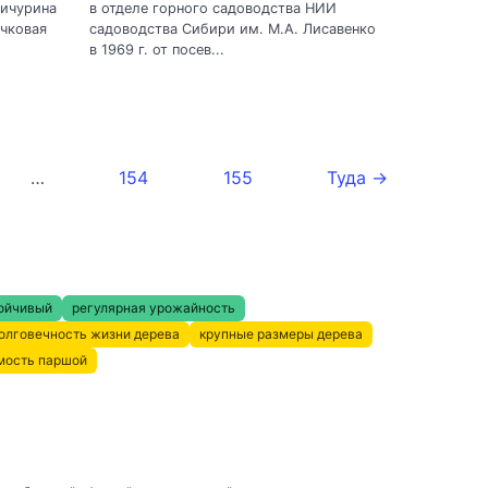
Мичурина
в отделе горного садоводства НИИ
чковая
садоводства Сибири им. М.А. Лисавенко
в 1969 г. от посев...
…
154
155
Туда →
ойчивый
регулярная урожайность
олговечность жизни дерева
крупные размеры дерева
мость паршой