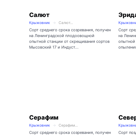
Салют
Эрид
Крыжовник
Салют...
Крыжовн
Сорт среднего срока созревания, получен
Сорт сре
на Ленинградской плодоовощной
на Лени
опытной станции от скрещивания сортов
опытной 
Мысовский 17 и Индуст...
опыления
Серафим
Севе
Крыжовник
Серафим...
Крыжовн
Сорт среднего срока созревания, получен
Сорт поз