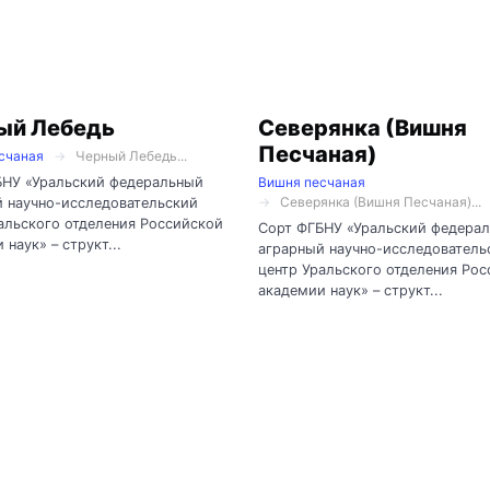
ый Лебедь
Северянка (Вишня
Песчаная)
счаная
Черный Лебедь...
БНУ «Уральский федеральный
Вишня песчаная
Северянка (Вишня Песчаная)...
 научно-исследовательский
альского отделения Российской
Сорт ФГБНУ «Уральский федера
 наук» – структ...
аграрный научно-исследователь
центр Уральского отделения Ро
академии наук» – структ...