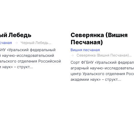
ый Лебедь
Северянка (Вишня
Песчаная)
счаная
Черный Лебедь...
БНУ «Уральский федеральный
Вишня песчаная
Северянка (Вишня Песчаная)...
 научно-исследовательский
альского отделения Российской
Сорт ФГБНУ «Уральский федера
 наук» – структ...
аграрный научно-исследователь
центр Уральского отделения Ро
академии наук» – структ...