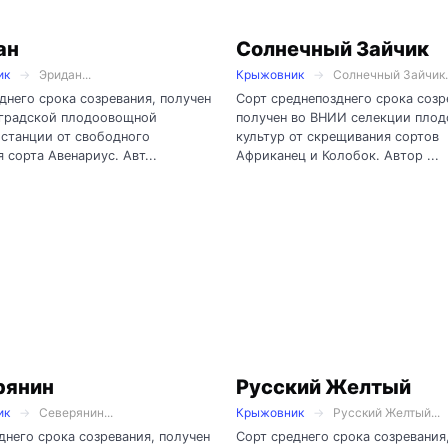
ан
Солнечный Зайчик
ик
Эридан...
Крыжовник
Солнечный Зайчик..
днего срока созревания, получен
Сорт среднепозднего срока созр
нградской плодоовощной
получен во ВНИИ селекции пло
станции от свободного
культур от скрещивания сортов
 сорта Авенариус. Авт...
Африканец и Колобок. Автор ...
рянин
Русский Желтый
ик
Северянин...
Крыжовник
Русский Желтый...
днего срока созревания, получен
Сорт среднего срока созревания