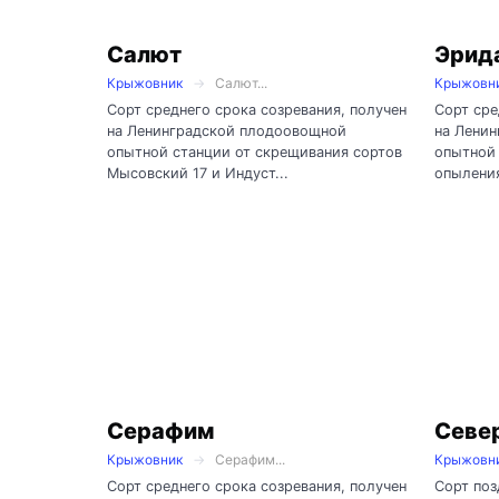
Салют
Эрид
Крыжовник
Салют...
Крыжовн
Сорт среднего срока созревания, получен
Сорт сре
на Ленинградской плодоовощной
на Лени
опытной станции от скрещивания сортов
опытной 
Мысовский 17 и Индуст...
опыления
Серафим
Севе
Крыжовник
Серафим...
Крыжовн
Сорт среднего срока созревания, получен
Сорт поз