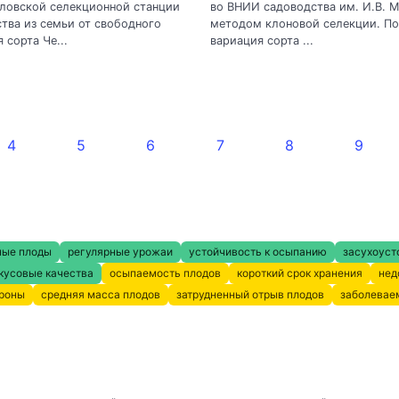
ловской селекционной станции
во ВНИИ садоводства им. И.В. 
тва из семьи от свободного
методом клоновой селекции. По
 сорта Че...
вариация сорта ...
4
5
6
7
8
9
ные плоды
регулярные урожаи
устойчивость к осыпанию
засухоуст
кусовые качества
осыпаемость плодов
короткий срок хранения
нед
кроны
средняя масса плодов
затрудненный отрыв плодов
заболевае