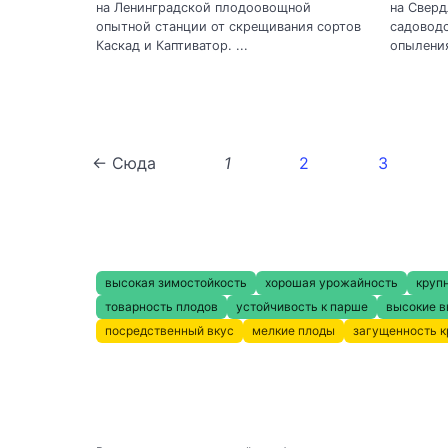
на Ленинградской плодоовощной
на Сверд
опытной станции от скрещивания сортов
садоводс
Каскад и Каптиватор. ...
опыления
← Сюда
1
2
3
высокая зимостойкость
хорошая урожайность
круп
товарность плодов
устойчивость к парше
высокие в
посредственный вкус
мелкие плоды
загущенность 