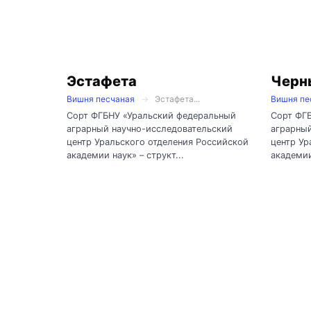
Эстафета
Черн
Вишня песчаная
Эстафета...
Вишня пе
Сорт ФГБНУ «Уральский федеральный
Сорт ФГ
аграрный научно-исследовательский
аграрный
центр Уральского отделения Российской
центр Ур
академии наук» – структ...
академии