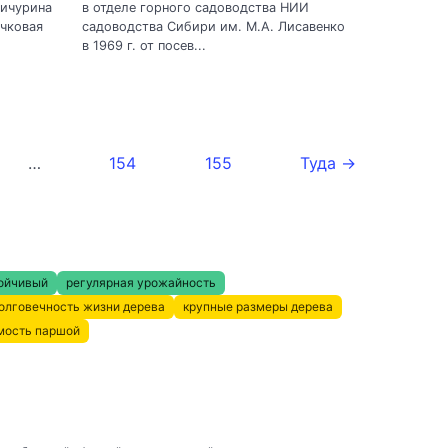
Мичурина
в отделе горного садоводства НИИ
чковая
садоводства Сибири им. М.А. Лисавенко
в 1969 г. от посев...
…
154
155
Туда →
ойчивый
регулярная урожайность
олговечность жизни дерева
крупные размеры дерева
мость паршой