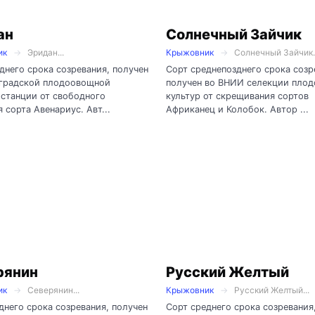
ан
Солнечный Зайчик
ик
Эридан...
Крыжовник
Солнечный Зайчик..
днего срока созревания, получен
Сорт среднепозднего срока созр
нградской плодоовощной
получен во ВНИИ селекции пло
станции от свободного
культур от скрещивания сортов
 сорта Авенариус. Авт...
Африканец и Колобок. Автор ...
рянин
Русский Желтый
ик
Северянин...
Крыжовник
Русский Желтый...
днего срока созревания, получен
Сорт среднего срока созревания