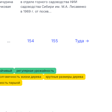
Мичурина
в отделе горного садоводства НИИ
чковая
садоводства Сибири им. М.А. Лисавенко
в 1969 г. от посев...
…
154
155
Туда →
ойчивый
регулярная урожайность
олговечность жизни дерева
крупные размеры дерева
мость паршой