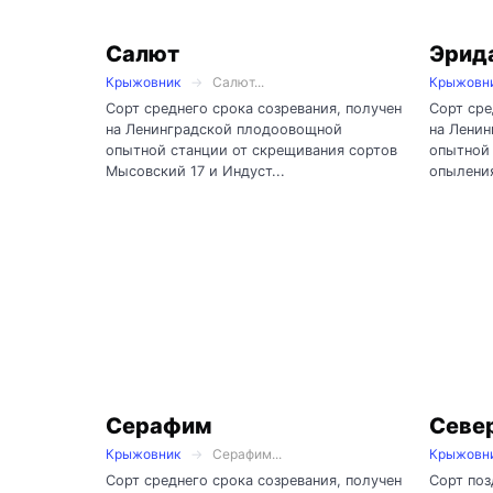
Салют
Эрид
Крыжовник
Салют...
Крыжовн
Сорт среднего срока созревания, получен
Сорт сре
на Ленинградской плодоовощной
на Лени
опытной станции от скрещивания сортов
опытной 
Мысовский 17 и Индуст...
опыления
Серафим
Севе
Крыжовник
Серафим...
Крыжовн
Сорт среднего срока созревания, получен
Сорт поз