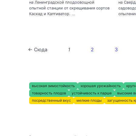
на Ленинградской плодоовощной
на Сверд
опытной станции от скрещивания сортов
садоводс
Каскад и Каптиватор. ...
опыления
← Сюда
1
2
3
высокая зимостойкость
хорошая урожайность
круп
товарность плодов
устойчивость к парше
высокие в
посредственный вкус
мелкие плоды
загущенность 