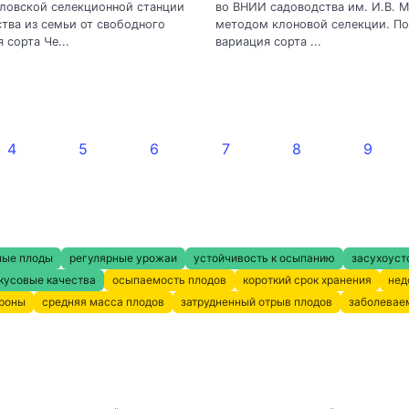
ловской селекционной станции
во ВНИИ садоводства им. И.В. 
тва из семьи от свободного
методом клоновой селекции. По
 сорта Че...
вариация сорта ...
4
5
6
7
8
9
ные плоды
регулярные урожаи
устойчивость к осыпанию
засухоуст
кусовые качества
осыпаемость плодов
короткий срок хранения
нед
кроны
средняя масса плодов
затрудненный отрыв плодов
заболевае