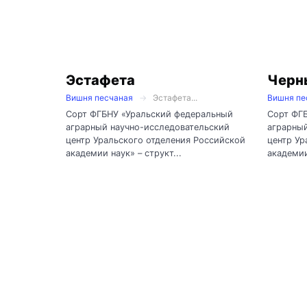
Эстафета
Черн
Вишня песчаная
Эстафета...
Вишня пе
Сорт ФГБНУ «Уральский федеральный
Сорт ФГ
аграрный научно-исследовательский
аграрный
центр Уральского отделения Российской
центр Ур
академии наук» – структ...
академии