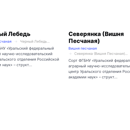
ый Лебедь
Северянка (Вишня
Песчаная)
счаная
Черный Лебедь...
БНУ «Уральский федеральный
Вишня песчаная
Северянка (Вишня Песчаная)...
 научно-исследовательский
альского отделения Российской
Сорт ФГБНУ «Уральский федера
 наук» – структ...
аграрный научно-исследователь
центр Уральского отделения Ро
академии наук» – структ...