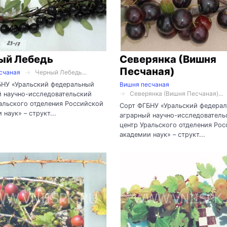
ый Лебедь
Северянка (Вишня
Песчаная)
счаная
Черный Лебедь...
БНУ «Уральский федеральный
Вишня песчаная
Северянка (Вишня Песчаная)...
 научно-исследовательский
альского отделения Российской
Сорт ФГБНУ «Уральский федера
 наук» – структ...
аграрный научно-исследователь
центр Уральского отделения Ро
академии наук» – структ...