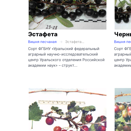
Эстафета
Черн
Вишня песчаная
Эстафета...
Вишня пе
Сорт ФГБНУ «Уральский федеральный
Сорт ФГ
аграрный научно-исследовательский
аграрный
центр Уральского отделения Российской
центр Ур
академии наук» – структ...
академии