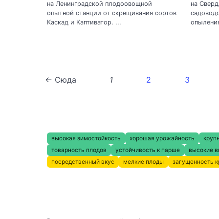
на Ленинградской плодоовощной
на Сверд
опытной станции от скрещивания сортов
садоводс
Каскад и Каптиватор. ...
опыления
← Сюда
1
2
3
высокая зимостойкость
хорошая урожайность
круп
товарность плодов
устойчивость к парше
высокие в
посредственный вкус
мелкие плоды
загущенность 