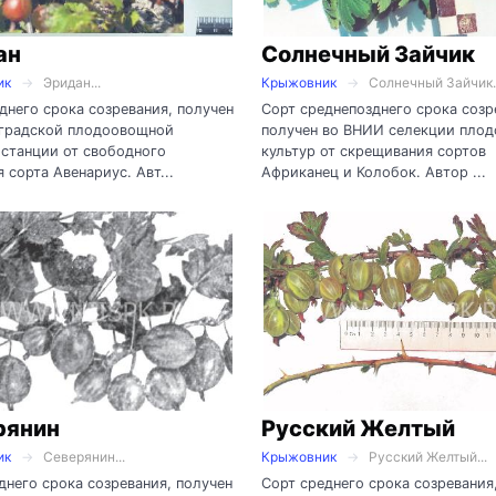
ан
Солнечный Зайчик
ик
Эридан...
Крыжовник
Солнечный Зайчик..
днего срока созревания, получен
Сорт среднепозднего срока созр
нградской плодоовощной
получен во ВНИИ селекции пло
станции от свободного
культур от скрещивания сортов
 сорта Авенариус. Авт...
Африканец и Колобок. Автор ...
рянин
Русский Желтый
ик
Северянин...
Крыжовник
Русский Желтый...
днего срока созревания, получен
Сорт среднего срока созревания