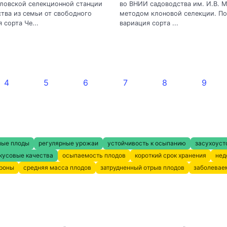
ловской селекционной станции
во ВНИИ садоводства им. И.В. 
тва из семьи от свободного
методом клоновой селекции. По
 сорта Че...
вариация сорта ...
4
5
6
7
8
9
ные плоды
регулярные урожаи
устойчивость к осыпанию
засухоуст
кусовые качества
осыпаемость плодов
короткий срок хранения
нед
кроны
средняя масса плодов
затрудненный отрыв плодов
заболевае