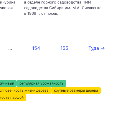
Мичурина
в отделе горного садоводства НИИ
чковая
садоводства Сибири им. М.А. Лисавенко
в 1969 г. от посев...
…
154
155
Туда →
ойчивый
регулярная урожайность
олговечность жизни дерева
крупные размеры дерева
мость паршой