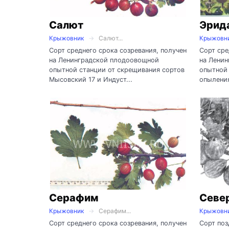
Салют
Эрид
Крыжовник
Салют...
Крыжовн
Сорт среднего срока созревания, получен
Сорт сре
на Ленинградской плодоовощной
на Лени
опытной станции от скрещивания сортов
опытной 
Мысовский 17 и Индуст...
опыления
Серафим
Севе
Крыжовник
Серафим...
Крыжовн
Сорт среднего срока созревания, получен
Сорт поз