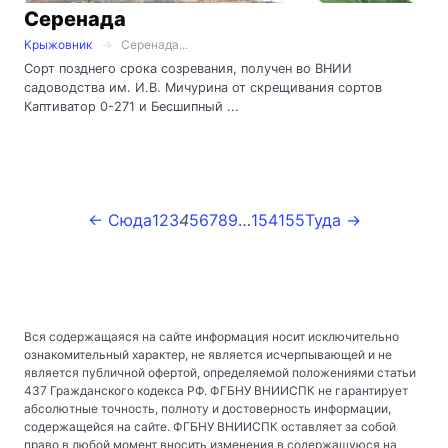
Серенада
Крыжовник
Серенада...
Сорт позднего срока созревания, получен во ВНИИ
садоводства им. И.В. Мичурина от скрещивания сортов
Каптиватор 0-271 и Бесшипный ...
← Сюда
1
2
3
4
5
6
7
8
9
…
154
155
Туда →
Вся содержащаяся на сайте информация носит исключительно
ознакомительный характер, не является исчерпывающей и не
является публичной офертой, определяемой положениями статьи
437 Гражданского кодекса РФ. ФГБНУ ВНИИСПК не гарантирует
абсолютные точность, полноту и достоверность информации,
содержащейся на сайте. ФГБНУ ВНИИСПК оставляет за собой
право в любой момент вносить изменения в содержащуюся на