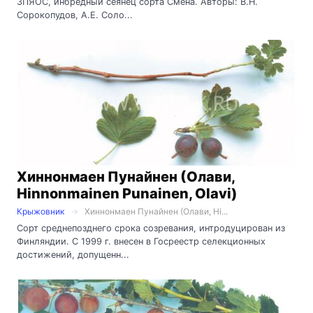
ЗПЯОС, инбредный сеянец сорта Смена. Авторы: В.Н.
Сорокопудов, А.Е. Соло...
Хиннонмаен Пунайнен (Олави,
Hinnonmainen Punainen, Olavi)
Крыжовник
Хиннонмаен Пунайнен (Олави, Hi...
Сорт среднепозднего срока созревания, интродуцирован из
Финляндии. С 1999 г. внесен в Госреестр селекционных
достижений, допущенн...