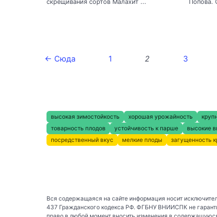
скрещивания сортов Малахит ...
Попова. С
← Сюда
1
2
3
высокая зимостойкость
хорошая урожайность
круп
товарность плодов
устойчивость к парше
высокие в
посредственный вкус
мелкие плоды
загущенность 
Вся содержащаяся на сайте информация носит исключител
437 Гражданского кодекса РФ. ФГБНУ ВНИИСПК не гаранти
право в любой момент вносить изменения в содержащуюся