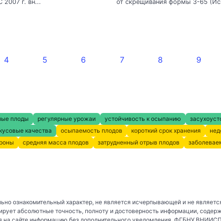
 2007 г. вн...
от скрещивания формы 3-65 (Иск
4
5
6
7
8
9
ные плоды
регулярные урожаи
устойчивость к осыпанию
засухоуст
кусовые качества
осыпаемость плодов
короткий срок хранения
нед
кроны
средняя масса плодов
затрудненный отрыв плодов
заболевае
ьно ознакомительный характер, не является исчерпывающей и не являетс
рует абсолютные точность, полноту и достоверность информации, содер
 на сайте информацию без дополнительного уведомления. ФГБНУ ВНИИСПК 