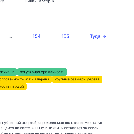
р...
Финик. Автор К...
…
154
155
Туда →
ойчивый
регулярная урожайность
олговечность жизни дерева
крупные размеры дерева
мость паршой
я публичной офертой, определяемой положениями статьи
жащейся на сайте. ФГБНУ ВНИИСПК оставляет за собой
ни в коем случае не несет ответственности перед