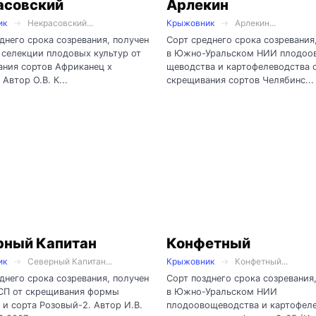
асовский
Арлекин
ик
Некрасовский...
Крыжовник
Арлекин...
днего срока созревания, получен
Сорт среднего срока созревания
селекции плодовых культур от
в Южно-Уральском НИИ плодоо
ния сортов Африканец х
щеводства и картофелеводства 
Автор О.В. К...
скрещивания сортов Челябинс...
рный Капитан
Конфетный
ик
Северный Капитан...
Крыжовник
Конфетный...
днего срока созревания, получен
Сорт позднего срока созревания
СП от скрещивания формы
в Южно-Уральском НИИ
и сорта Розовый-2. Автор И.В.
плодоовощеводства и картофел