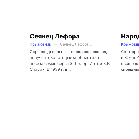
Сеянец Лефора
Наро
Крыжовник
Сеянец Лефора...
Крыжовн
Сорт среднераннего срока созревания,
Сорт сре
получен в Вологодской области от
в Южно-
посева семян сорта Э. Лефор. Автор В.В.
овощевод
Спирин. В 1959 г. в...
скрещива