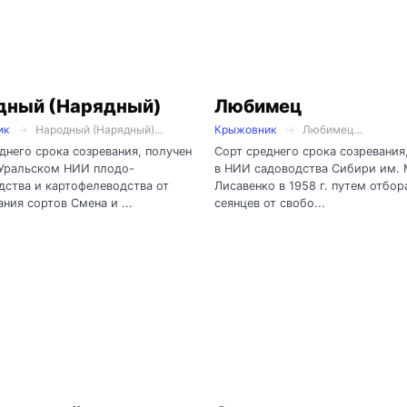
дный (Нарядный)
Любимец
ик
Народный (Нарядный)...
Крыжовник
Любимец...
днего срока созревания, получен
Сорт среднего срока созревания
Уральском НИИ плодо-
в НИИ садоводства Сибири им. 
ства и картофелеводства от
Лисавенко в 1958 г. путем отбор
ния сортов Смена и ...
сеянцев от свобо...