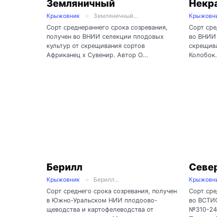
Земляничный
Некр
Крыжовник
Земляничный...
Крыжовн
Сорт среднераннего срока созревания,
Сорт сре
получен во ВНИИ селекции плодовых
во ВНИИ 
культур от скрещивания сортов
скрещива
Африканец х Сувенир. Автор О...
Колобок. 
Берилл
Севе
Крыжовник
Берилл...
Крыжовн
Сорт среднего срока созревания, получен
Сорт сре
в Южно-Уральском НИИ плодоово-
во ВСТИ
щеводства и картофелеводства от
№310-24 