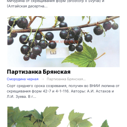
Мичурина от скрещивания форм (Brodtorp x Svyriai) и
(Алтайская десертна...
Партизанка Брянская
Смородина черная
Партизанка Брянская...
Сорт среднего срока созревания, получен во ВНИИ люпина от
скрещивания форм 42-7 и 4-1-116. Авторы: А.И. Астахов и
Л.И. Зуева. В г...