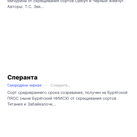
Мичурина от скрещивания сортов Ojebyn и Черный жемчуг.
Авторы: Т.С. Звя...
Сперанта
Смородина черная
Сперанта...
Сорт среднераннего срока созревания, получен на Бурятской
ПЯОС (ныне Бурятский НИИСХ) от скрещивания сортов
Титания и Забайкалочк...