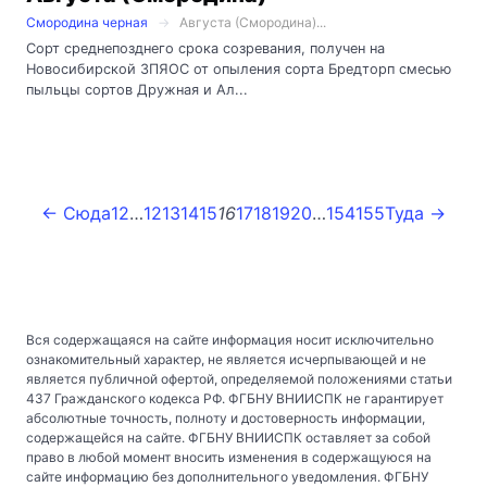
Смородина черная
Августа (Смородина)...
Сорт среднепозднего срока созревания, получен на
Новосибирской ЗПЯОС от опыления сорта Бредторп смесью
пыльцы сортов Дружная и Ал...
← Сюда
1
2
…
12
13
14
15
16
17
18
19
20
…
154
155
Туда →
Вся содержащаяся на сайте информация носит исключительно
ознакомительный характер, не является исчерпывающей и не
является публичной офертой, определяемой положениями статьи
437 Гражданского кодекса РФ. ФГБНУ ВНИИСПК не гарантирует
абсолютные точность, полноту и достоверность информации,
содержащейся на сайте. ФГБНУ ВНИИСПК оставляет за собой
право в любой момент вносить изменения в содержащуюся на
сайте информацию без дополнительного уведомления. ФГБНУ