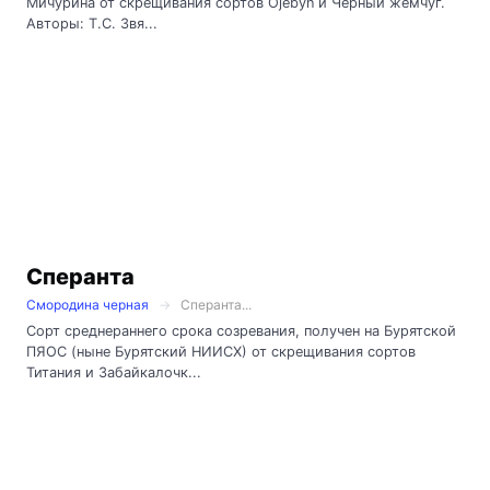
Мичурина от скрещивания сортов Ojebyn и Черный жемчуг.
Авторы: Т.С. Звя...
Сперанта
Смородина черная
Сперанта...
Сорт среднераннего срока созревания, получен на Бурятской
ПЯОС (ныне Бурятский НИИСХ) от скрещивания сортов
Титания и Забайкалочк...