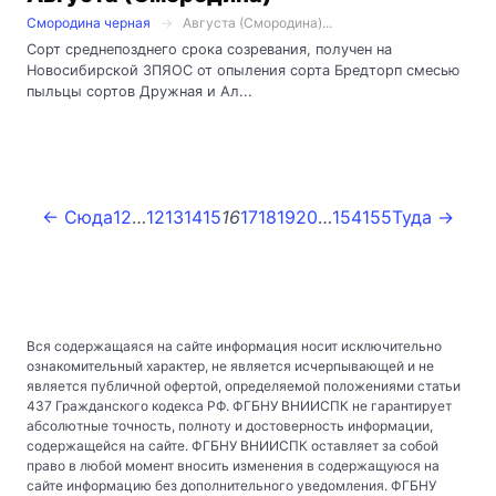
Смородина черная
Августа (Смородина)...
Сорт среднепозднего срока созревания, получен на
Новосибирской ЗПЯОС от опыления сорта Бредторп смесью
пыльцы сортов Дружная и Ал...
← Сюда
1
2
…
12
13
14
15
16
17
18
19
20
…
154
155
Туда →
Вся содержащаяся на сайте информация носит исключительно
ознакомительный характер, не является исчерпывающей и не
является публичной офертой, определяемой положениями статьи
437 Гражданского кодекса РФ. ФГБНУ ВНИИСПК не гарантирует
абсолютные точность, полноту и достоверность информации,
содержащейся на сайте. ФГБНУ ВНИИСПК оставляет за собой
право в любой момент вносить изменения в содержащуюся на
сайте информацию без дополнительного уведомления. ФГБНУ