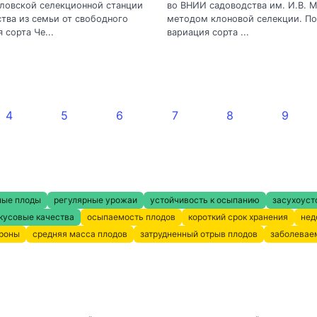
ловской селекционной станции
во ВНИИ садоводства им. И.В. 
тва из семьи от свободного
методом клоновой селекции. По
 сорта Че...
вариация сорта ...
4
5
6
7
8
9
ные плоды
регулярные урожаи
устойчивость к осыпанию
засухоуст
кусовые качества
осыпаемость плодов
короткий срок хранения
нед
кроны
средняя масса плодов
затрудненный отрыв плодов
заболевае