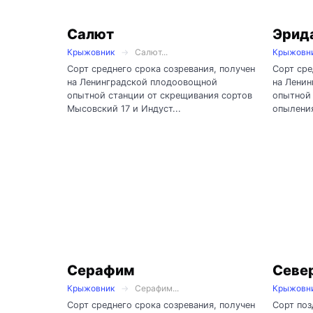
Салют
Эрид
Крыжовник
Салют...
Крыжовн
Сорт среднего срока созревания, получен
Сорт сре
на Ленинградской плодоовощной
на Лени
опытной станции от скрещивания сортов
опытной 
Мысовский 17 и Индуст...
опыления
Серафим
Севе
Крыжовник
Серафим...
Крыжовн
Сорт среднего срока созревания, получен
Сорт поз