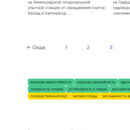
на Ленинградской плодоовощной
на Сверд
опытной станции от скрещивания сортов
садоводс
Каскад и Каптиватор. ...
опыления
← Сюда
1
2
3
высокая зимостойкость
хорошая урожайность
круп
товарность плодов
устойчивость к парше
высокие в
посредственный вкус
мелкие плоды
загущенность 