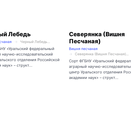
ый Лебедь
Северянка (Вишня
Песчаная)
счаная
Черный Лебедь...
БНУ «Уральский федеральный
Вишня песчаная
Северянка (Вишня Песчаная)...
 научно-исследовательский
альского отделения Российской
Сорт ФГБНУ «Уральский федера
 наук» – структ...
аграрный научно-исследователь
центр Уральского отделения Ро
академии наук» – структ...