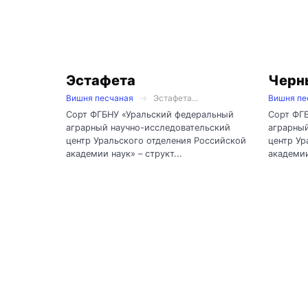
Эстафета
Черн
Вишня песчаная
Эстафета...
Вишня пе
Сорт ФГБНУ «Уральский федеральный
Сорт ФГ
аграрный научно-исследовательский
аграрный
центр Уральского отделения Российской
центр Ур
академии наук» – структ...
академии