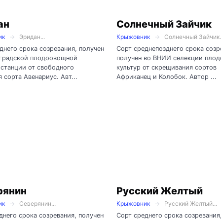
ан
Солнечный Зайчик
ик
Эридан...
Крыжовник
Солнечный Зайчик..
днего срока созревания, получен
Сорт среднепозднего срока созр
нградской плодоовощной
получен во ВНИИ селекции пло
станции от свободного
культур от скрещивания сортов
 сорта Авенариус. Авт...
Африканец и Колобок. Автор ...
рянин
Русский Желтый
ик
Северянин...
Крыжовник
Русский Желтый...
днего срока созревания, получен
Сорт среднего срока созревания