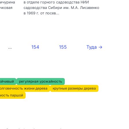
Мичурина
в отделе горного садоводства НИИ
чковая
садоводства Сибири им. М.А. Лисавенко
в 1969 г. от посев...
…
154
155
Туда →
ойчивый
регулярная урожайность
олговечность жизни дерева
крупные размеры дерева
мость паршой