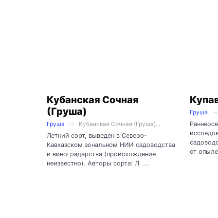
Кубанская Сочная
Купа
(Груша)
Груша
Раннеосе
Груша
Кубанская Сочная (Груша)...
исследов
Летний сорт, выведен в Северо-
садоводс
Кавказском зональном НИИ садоводства
от опыле
и виноградарства (происхождение
неизвестно). Авторы сорта: Л. ...