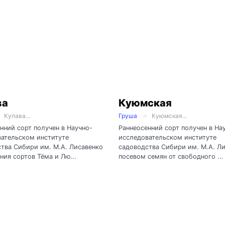
ва
Куюмская
Купава...
Груша
Куюмская...
нний сорт получен в Научно-
Раннеосенний сорт получен в На
ательском институте
исследовательском институте
тва Сибири им. М.А. Лисавенко
садоводства Сибири им. М.А. Л
ния сортов Тёма и Лю...
посевом семян от свободного ...