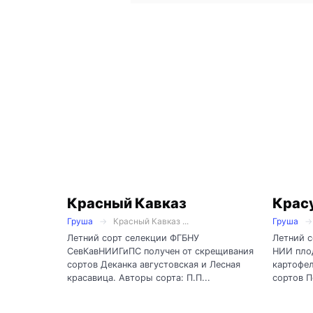
Красный Кавказ
Крас
Груша
Красный Кавказ ...
Груша
Летний сорт селекции ФГБНУ
Летний 
СевКавНИИГиПС получен от скрещивания
НИИ пло
сортов Деканка августовская и Лесная
картофел
красавица. Авторы сорта: П.П...
сортов П