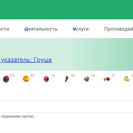
ости
Деятельность
Услуги
Противодей
указатель: Груша
105
80
76
66
56
37
 названиям сортов...