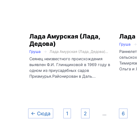
Лада Амурская (Лада,
Лада
Дедова)
Груша
Раннелет
Груша
Лада Амурская (Лада, Дедова)...
сельскох
Сеянец неизвестного происхождения
Тимирязе
выявлен Ф.И. Глинщиковой в 1969 году в
Ольга и 
одном из приусадебных садов
Приамурья.Районирован в Даль...
← Сюда
1
2
…
6