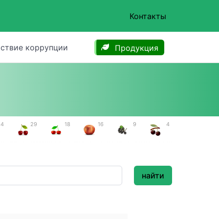
Контакты
ствие коррупции
Продукция
34
29
18
16
9
4
найти