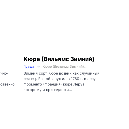
Кюре (Вильямс Зимний)
Груша
Кюре (Вильямс Зимний)...
учно-
Зимний сорт Кюре возник как случайный
сеянец. Его обнаружил в 1760 г. в лесу
исавенко
Фроменто (Франция) кюре Леруа,
которому и принадлежи...