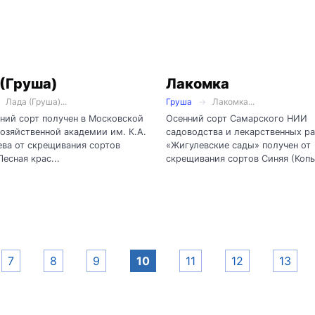
 (Груша)
Лакомка
Лада (Груша)...
Груша
Лакомка...
ний сорт получен в Московской
Осенний сорт Самарского НИИ
озяйственной академии им. К.А.
садоводства и лекарственных р
ва от скрещивания сортов
«Жигулевские сады» получен от
Лесная крас...
скрещивания сортов Синяя (Копы
7
8
9
10
11
12
13