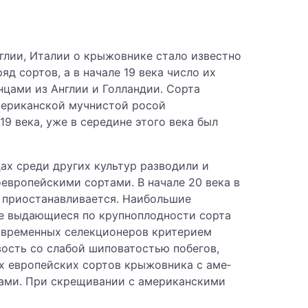
нглии, Италии о крыжовнике стало известно
яд сортов, а в начале 19 века число их
нцами из Англии и Голландии. Сорта
американской мучнистой росой
9 века, уже в середине этого века был
ах среди других культур разводили и
европейскими сортами. В начале 20 века в
я приостанавливается. Наибольшие
ее выдающиеся по крупноплодности сорта
я современных селекционеров критерием
вость со слабой шиповатостью побегов,
х европейских сортов крыжовника с аме­
рами. При скрещивании с американскими