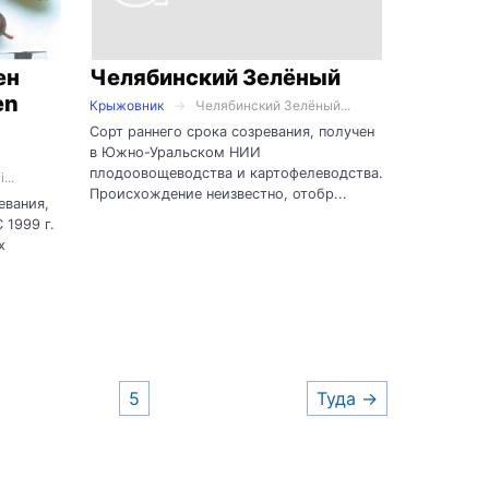
ен
Челябинский Зелёный
en
Крыжовник
Челябинский Зелёный...
Сорт раннего срока созревания, получен
в Южно-Уральском НИИ
плодоовощеводства и картофелеводства.
...
Происхождение неизвестно, отобр...
евания,
 1999 г.
х
5
Туда →