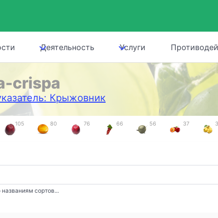
ости
Деятельность
Услуги
Противодей
a-crispa
указатель: Крыжовник
105
80
76
66
56
37
 названиям сортов...