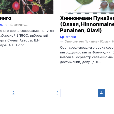
инго
Хиннонмаен Пунайн
(Олави, Hinnonmain
ик
Фламинго...
Punainen, Olavi)
днего срока созревания, получен
сибирской ЗПЯОС, инбредный
Крыжовник
орта Смена. Авторы: В.Н.
Хиннонмаен Пунайнен (Олави, Hi
дов, А.Е. Соло...
Сорт среднепозднего срока созр
интродуцирован из Финляндии. С
внесен в Госреестр селекционны
достижений, допущенн...
2
3
4