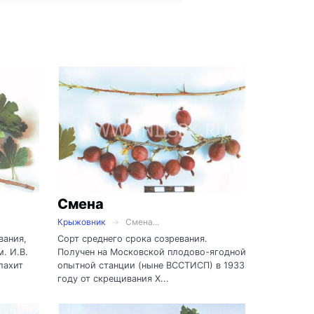
Смена
Крыжовник
Смена...
вания,
Сорт среднего срока созревания.
. И.В.
Получен на Московской плодово-ягодной
лахит
опытной станции (ныне ВССТИСП) в 1933
году от скрещивания Х...