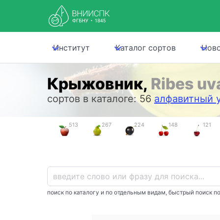
Институт
Каталог сортов
Нов
Крыжовник,
Ribes uv
сортов в каталоге: 56
алфавитный 
513
267
224
148
121
поиск по каталогу и по отдельным видам, быстрый поиск по