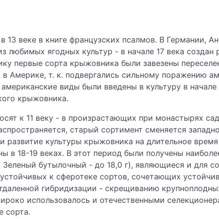
 13 веке в книге французских псалмов. В Германии, А
з любимых ягодных культур - в начале 17 века создан р
рику первые сорта крыжовника были завезены переселе
 в Америке, т. к. подвергались сильному поражению 
американские виды были введены в культуру в начале 1
кого крыжовника.
сят к 11 веку - в произрастающих при монастырях сад
аспространяется, старый сортимент сменяется западно
 и развитие культуры крыжов­ника на длительное врем
ы в 18-19 веках. В этот период были получены наибол
0 г, Зеленый бутылочный - до 18,0 г), являющиеся и дл
я устойчивых к сферотеке сортов, сочетающих устойчи
тдаленной гибридизации - скрещиванию крупноплодны
широко использовалось и отечественными селекционе
 сорта.