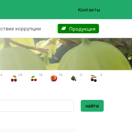
Контакты
ствие коррупции
Продукция
34
29
18
16
9
4
найти