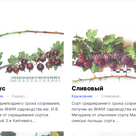
ус
Сливовый
ик
Сириус...
Крыжовник
Сливовый...
днепозднего срока созревания,
Сорт среднераннего срока созре
во ВНИИ садоводства им. И.В.
получен во ВНИИ садоводства им
 от скрещивания сортов
Мичурина от опыления сорта Ма
й 3 и Каптивато...
смесью пыльцы сорта ...