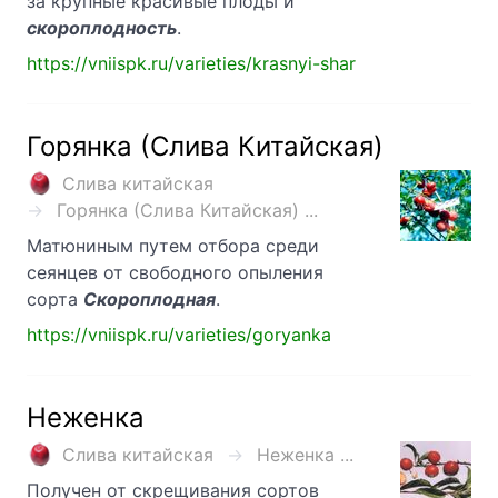
за крупные красивые плоды и
скороплодность
.
https://vniispk.ru/varieties/krasnyi-shar
Горянка (Слива Китайская)
Слива китайская
Горянка (Слива Китайская) ...
Матюниным путем отбора среди
сеянцев от свободного опыления
сорта
Скороплодная
.
https://vniispk.ru/varieties/goryanka
Неженка
Слива китайская
Неженка ...
Получен от скрещивания сортов