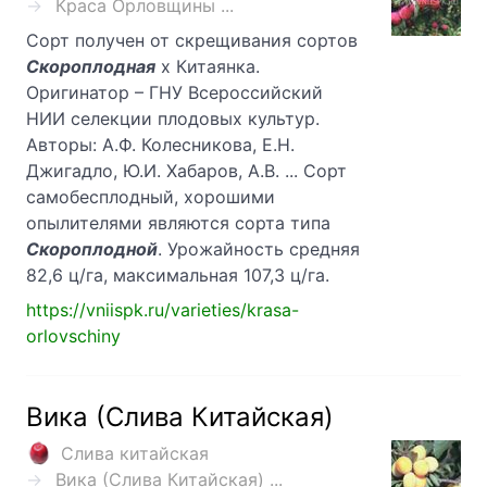
Краса Орловщины ...
Сорт получен от скрещивания сортов
Скороплодная
х Китаянка.
Оригинатор – ГНУ Всероссийский
НИИ селекции плодовых культур.
Авторы: А.Ф. Колесникова, Е.Н.
Джигадло, Ю.И. Хабаров, А.В. ... Сорт
самобесплодный, хорошими
опылителями являются сорта типа
Скороплодной
. Урожайность средняя
82,6 ц/га, максимальная 107,3 ц/га.
https://vniispk.ru/varieties/krasa-
orlovschiny
Вика (Слива Китайская)
Слива китайская
Вика (Слива Китайская) ...