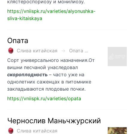
клястероспориозу и монилиозу.
https://vniispk.ru/varieties/alyonushka-
sliva-kitaiskaya
Опата
Слива китайская
Опата ...
Сорт универсального назначения.От
вишни песчаной унаследовал
скороплодность
– часто уже на
однолетних саженцах в питомнике
закладываются плодовые почки.
https://vniispk.ru/varieties/opata
Чернослив Маньчжурский
Слива китайская