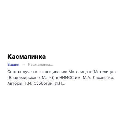
Касмалинка
Вишня
Касмалинка...
Сорт получен от скрещивания: Метелица х (Метелица х
(Владимирская х Маяк)) в НИИСС им. М.А. Лисавенко.
Авторы: Г.И. Субботин, И.П...