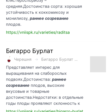
клястероспориозу –
средняя.Достоинства сорта: хорошая
устойчивость к коккомикозу и
монилиозу,
раннее созревание
плодов.
https://vniispk.ru/varieties/raditsa
Бигарро Бурлат
Черешня
Бигарро Бурлат ...
Представляет интерес для
выращивания на слаборослых
подвоях.Достоинства:
раннее
созревание
плодов, высокие
вкусовые и товарные
достоинства.Недостатки: в отдельные
годы плоды проявляют склонность к
https://vniispk.ru/varieties/bigarro-burlat