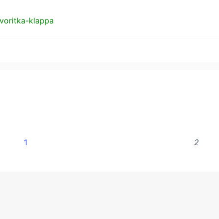
avoritka-klappa
1
2