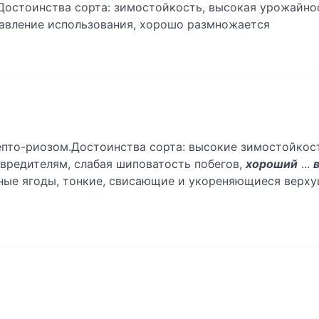
Достоинства сорта: зимостойкость, высокая урожайнос
равление использования, хорошо размножается
епто-риозом.Достоинства сорта: высокие зимостойкост
 вредителям, слабая шиповатость побегов,
хороший
...
пные ягоды, тонкие, свисающие и укореняющиеся верху