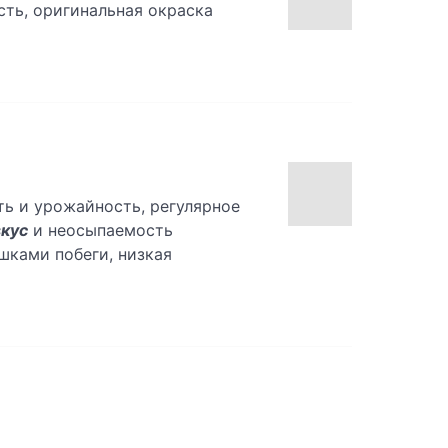
ть, оригинальная окраска
ь и урожайность, регулярное
вкус
и неосыпаемость
шками побеги, низкая