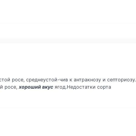
той росе, среднеустой-чив к антракнозу и септориозу
й росе,
хороший вкус
ягод.Недостатки сорта