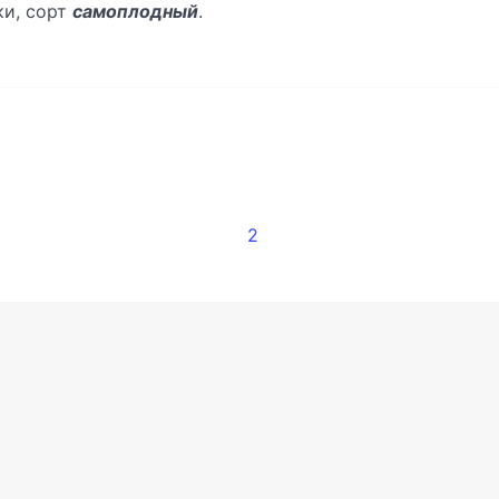
ки, сорт
самоплодный
.
2