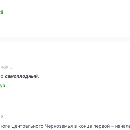
ii
ая ...
но
самоплодный
.
aya
 ...
 юге Центрального Черноземья в конце первой – начал