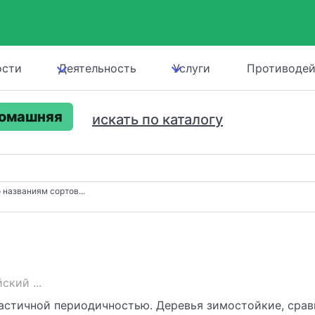
ости
Деятельность
Услуги
Противодей
домашняя
искать по каталогу
 названиям сортов...
кий ...
 частичной периодичностью. Деревья зимостойкие, сра