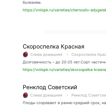
болезням.
https://vniispk.ru/varieties/chernosliv-adygeisk
Скороспелка Красная
Слива домашняя
Скороспелка Красн
Долговечность – до 20-25 лет.Сорт частич
https://vniispk.ru/varieties/skorospelka-krasn
Ренклод Советский
Слива домашняя
Ренклод Советский
Плоды созревают в ранне-средний срок, на