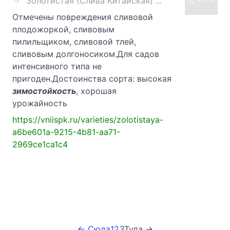
Золотистая (Слива Китайская) ...
Отмечены повреждения сливовой
плодожоркой, сливовым
пилильщиком, сливовой тлей,
сливовым долгоносиком.Для садов
интенсивного типа не
пригоден.Достоинства сорта: высокая
зимостойкость
, хорошая
урожайность
https://vniispk.ru/varieties/zolotistaya-
a6be601a-9215-4b81-aa71-
2969ce1ca1c4
← Сюда
1
2
3
Туда →