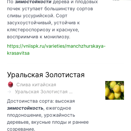
По
зимостойкости
дерева и плодовых
почек уступает большинству сортов
сливы уссурийской. Сорт
засухоустойчивый, устойчив к
клястероспориозу и краснухе,
восприимчив к монилиозу.
https://vniispk.ru/varieties/manchzhurskaya-
krasavitsa
Уральская Золотистая
Слива китайская
Уральская Золотистая ...
Достоинства сорта: высокая
зимостойкость
, ежегодное
плодоношение, урожайность
деревьев, вкусные плоды и раннее
созревание.