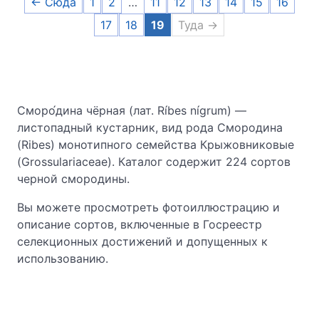
← Сюда
1
2
…
11
12
13
14
15
16
17
18
19
Туда →
Сморо́дина чёрная (лат. Ríbes nígrum) —
листопадный кустарник, вид рода Смородина
(Ribes) монотипного семейства Крыжовниковые
(Grossulariaceae). Каталог содержит 224 сортов
черной смородины.
Вы можете просмотреть фотоиллюстрацию и
описание сортов, включенные в Госреестр
селекционных достижений и допущенных к
использованию.