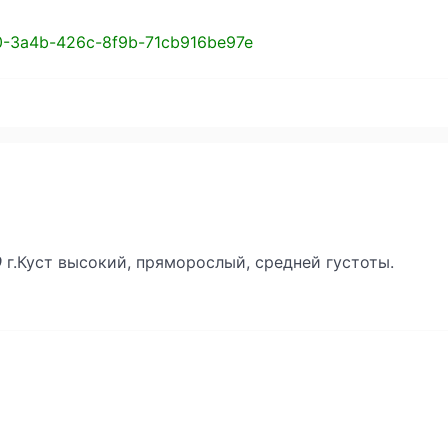
580-3a4b-426c-8f9b-71cb916be97e
0
г.Куст высокий, пряморослый, средней густоты.