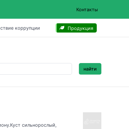
Контакты
ствие коррупции
Продукция
найти
иону.Куст сильнорослый,