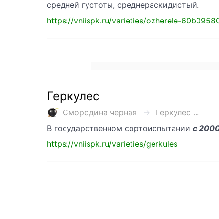
средней густоты, среднераскидистый.
https://vniispk.ru/varieties/ozherele-60b09
Геркулес
Смородина черная
Геркулес ...
В государственном сортоиспытании
с 200
https://vniispk.ru/varieties/gerkules