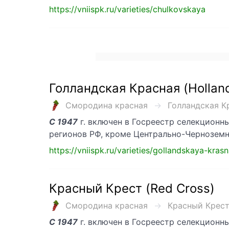
https://vniispk.ru/varieties/chulkovskaya
Голландская Красная (Hollandi
Смородина красная
Голландская Кра
С 1947
г. включен в Госреестр селекционн
регионов РФ, кроме Центрально-Черноземн
https://vniispk.ru/varieties/gollandskaya-kras
Красный Крест (Red Cross)
Смородина красная
Красный Крест 
С 1947
г. включен в Госреестр селекционн