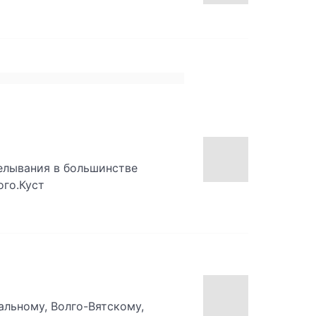
елывания в большинстве
ого.Куст
альному, Волго-Вятскому,