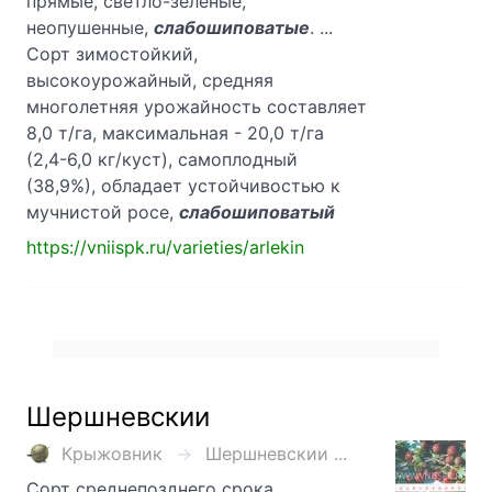
прямые, светло-зеленые,
неопушенные,
слабошиповатые
. ...
Сорт зимостойкий,
высокоурожайный, средняя
многолетняя урожайность составляет
8,0 т/га, максимальная - 20,0 т/га
(2,4-6,0 кг/куст), самоплодный
(38,9%), обладает устойчивостью к
мучнистой росе,
слабошиповатый
https://vniispk.ru/varieties/arlekin
Шершневскии
Крыжовник
Шершневскии ...
Сорт среднепозднего срока