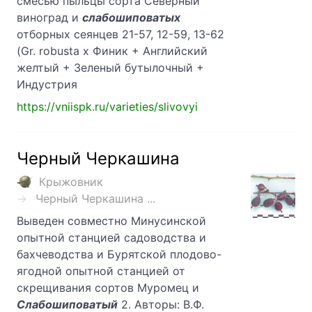
смесью пыльцы сорта Северный
виноград и
слабошиповатых
отборных сеянцев 21-57, 12-59, 13-62
(Gr. robusta х Финик + Английский
желтый + Зеленый бутылочный +
Индустрия
https://vniispk.ru/varieties/slivovyi
Черный Черкашина
Крыжовник
Черный Черкашина ...
Выведен совместно Минусинской
опытной станцией садоводства и
бахчеводства и Бурятской плодово-
ягодной опытной станцией от
скрещивания сортов Муромец и
Слабошиповатый
2. Авторы: В.Ф.